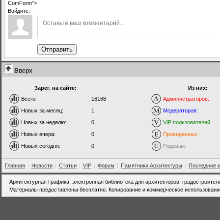
ComForm">
Войдите:
Отправить
Вверх
Зарег. на сайте:
Из них:
Всего:
16168
Администраторов:
Новых за месяц:
1
Модераторов:
Новых за неделю:
0
VIP пользователей:
Новых вчера:
0
Проверенных:
Новых сегодня:
0
Рядовых:
Главная
|
Новости
|
Статьи
|
VIP
|
Форум
|
Памятники Архитектуры
|
Последние 
Архитектурная Графика: электронная библиотека для архитекторов, градостроител
Материалы предоставлены бесплатно. Копирование и коммерческое использовани