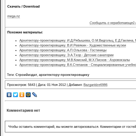
Скачать / Download
mega.nz
Сообщить о неработающей 
Похожие материалы:
Архитектору-проектировщику. И.Д.Рябышева, О.М.Видгольц, Е.Д.Гаклина, 
Архитектору-проектировщику. В.И.Ревякин - Художественные музеи
Архитектору-проектировщику. А.П.Ольхова - Гостиницы
Архитектору-проектировщику. Э.А.Тхор - Детские санатории
Архитектору-проектировщику. М.В.Комский, М.Х.Писков - Аэровокзалы
Архитектору-проектировщику. В.К.Степанов - Специализированные учебн
Теги:
Строийиздат
,
архитектору-проектировщику
Просмотров: 5643 | Дата: 01 Ноя 2012 | Добавил:
Bazgaridze6986
Комментариев нет
Чтобы оставить комментарий, вы можете авторизоваться. Комментарии от госте