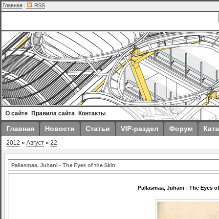
Главная
|
RSS
О сайте
Правила сайта
Контакты
Главная
Новости
Статьи
VIP-раздел
Форум
Ката
2012
»
Август
»
22
Pallasmaa, Juhani - The Eyes of the Skin
Pallasmaa, Juhani - The Eyes of