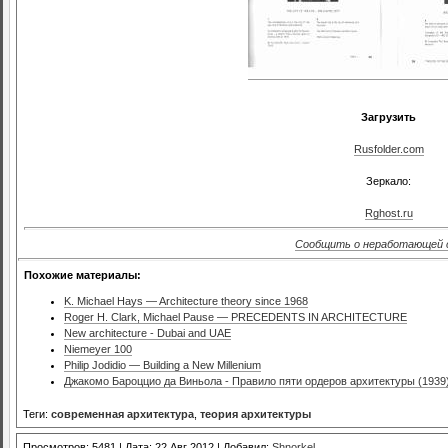
Загрузить
Rusfolder.com
Зеркало:
Rghost.ru
Сообщить о неработающей 
Похожие материалы:
K. Michael Hays — Architecture theory since 1968
Roger H. Clark, Michael Pause — PRECEDENTS IN ARCHITECTURE
New architecture - Dubai and UAE
Niemeyer 100
Philip Jodidio — Building a New Millenium
Джакомо Бароццио да Виньола - Правило пяти ордеров архитектуры (1939
Теги:
современная архитектура
,
теория архитектуры
Просмотров: 5481 | Дата: 22 Авг 2012 | Добавил:
Shnorkel