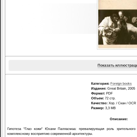
Показать иллюстрац
Категория:
Foreign books
Издание:
Great Britain, 2005
Формат:
PDF
Объем:
72 стр.
Качество:
Хор. / Скан / OCR
Размер:
3,3 МВ
Описание:
Гипотеза "Глаз кожи" Юхани Палласмаа: превалирующая роль зрительного 
комплексному восприятию современной архитектуры.