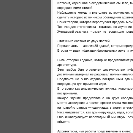
История, изученная в академическом смысле, мо
определениями стилей.
Наблюдение между и вне слоев исторических ст
сделать историю источником обогащения архитек
Поиск теории, которая переступает пределы мом
Техника для этого поиска - тщательное изучение 
Желаемый результат - развитие теории для прои
Этот книга состоит из двух частей.
Первая часть — анализ 88 зданий, которые предс
Вторая — идентификация формальных архетипичн
Были отобраны здания, которые представляют р
архитектуре.
Этот выбор был ограничен доступностью инф
доступный материал не разрешал полный анализ
Предпочтение было отдано построенным здания
подходящие для примеров идеи.
В то время как аналитическая техника, использ
постройками.
Каждое здание представлено на двух соседн
местонахождение, а также чертежи плана местно
на правой странице — одиннадцать аналитически
Рассматривается, как доминирующая, идея, воп
Она инкапсулирует необходимый минимум, без 
объекта.
Архитекторы, чьи работы представлены в книге: