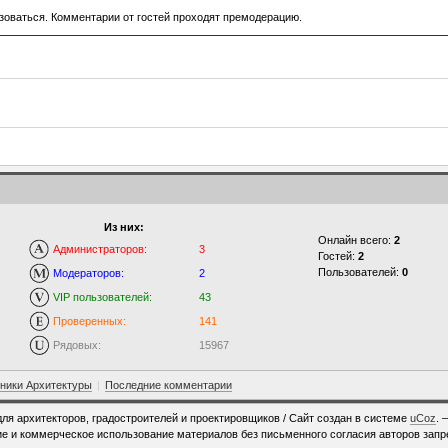
зоваться. Комментарии от гостей проходят премодерацию.
Из них:
Онлайн всего:
2
Администраторов:
3
Гостей:
2
Пользователей:
0
Модераторов:
2
VIP пользователей:
43
Проверенных:
141
Рядовых:
15967
ники Архитектуры
|
Последние комментарии
для архитекторов, градостроителей и проектировщиков /
Сайт создан в системе
uCoz
. 
е и коммерческое использование материалов без письменного согласия авторов зап