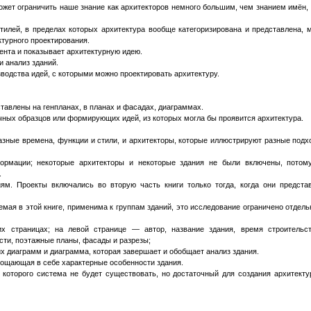
жет ограничить наше знание как архитекторов немного большим, чем знанием имён, 
илей, в пределах которых архитектура вообще категоризирована и представлена, 
турного проектирования.
ента и показывает архитектурную идею.
и анализ зданий.
зводства идей, с которыми можно проектировать архитектуру.
тавлены на генпланах, в планах и фасадах, диаграммах.
ых образцов или формирующих идей, из которых могла бы проявится архитектура.
азные времена, функции и стили, и архитекторы, которые иллюстрируют разные подх
ормации; некоторые архитекторы и некоторые здания не были включены, потом
.
м. Проекты включались во вторую часть книги только тогда, когда они предста
уемая в этой книге, применима к группам зданий, это исследование ограничено отдел
их страницах; на левой странице — автор, название здания, время строительс
сти, поэтажные планы, фасады и разрезы;
х диаграмм и диаграмма, которая завершает и обобщает анализ здания.
лощающая в себе характерные особенности здания.
которого система не будет существовать, но достаточный для создания архитекту