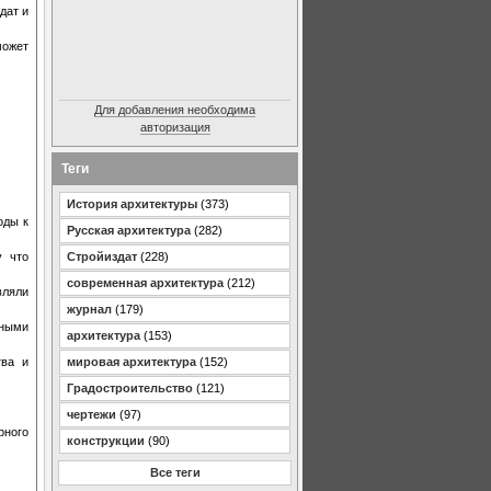
дат и
может
Для добавления необходима
авторизация
Теги
История архитектуры
(373)
оды к
Русская архитектура
(282)
Стройиздат
(228)
у что
современная архитектура
(212)
вляли
журнал
(179)
ьными
архитектура
(153)
мировая архитектура
(152)
тва и
Градостроительство
(121)
чертежи
(97)
рного
конструкции
(90)
Все теги