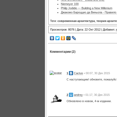
Niemeyer 100
Philip Jodidio — Building a New Millenium
Джакомо Бароццио да Виньола - Правило 
Теги:
современная архитектура
,
теория архит
Просмотров: 8076 | Дата: 22 Окт 2012 | Добавил:
Комментарии (2)
1
Cactus
• 00:07, 30 Дек 2015
С наступающим! обновите, пожалуйс
2
andrey
• 01:17, 30 Дек 2015
Обновлено в новом, 4-м издании.