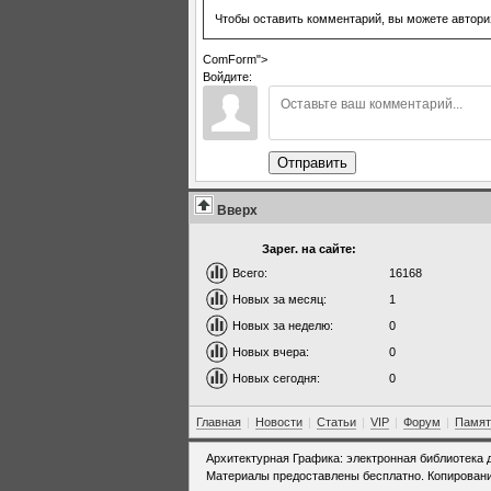
Чтобы оставить комментарий, вы можете автори
ComForm">
Войдите:
Отправить
Вверх
Зарег. на сайте:
Всего:
16168
Новых за месяц:
1
Новых за неделю:
0
Новых вчера:
0
Новых сегодня:
0
Главная
|
Новости
|
Статьи
|
VIP
|
Форум
|
Памят
Архитектурная Графика: электронная библиотека 
Материалы предоставлены бесплатно. Копировани