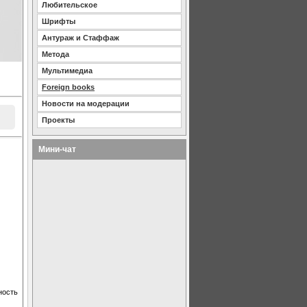
Любительское
Шрифты
Антураж и Стаффаж
Метода
Мультимедиа
Foreign books
Новости на модерации
Проекты
Мини-чат
ность