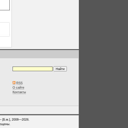
RSS
О сайте
Контакты
— [Б.м.], 2008—2026.
рещены.