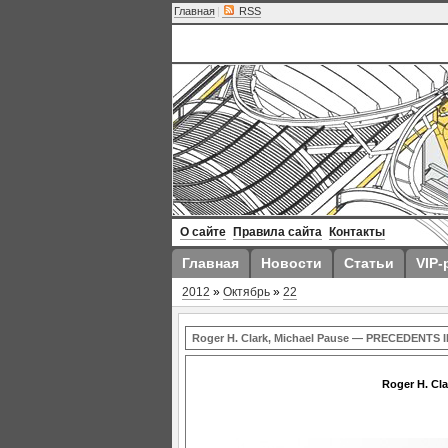
Главная
|
RSS
О сайте
Правила сайта
Контакты
Главная
Новости
Статьи
VIP-
2012
»
Октябрь
»
22
Roger H. Clark, Michael Pause — PRECEDENTS
Roger H. C