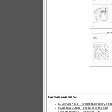
Похожие материалы:
K. Michael Hays — Architecture theory sinc
Pallasmaa, Juhani - The Eyes of the Skin
New architecture - Dubai and UAE