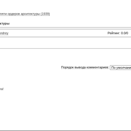
пяти ордеров архитектуры (1939)
ектуры
andrey
Рейтинг: 0.0/0
Порядок вывода комментариев:
та!