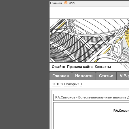
Главная
|
RSS
О сайте
Правила сайта
Контакты
Главная
Новости
Статьи
VIP-
2010
»
Ноябрь
»
1
Р.А.Симонов - Естественнонаучные знания в 
Р.А.Симо