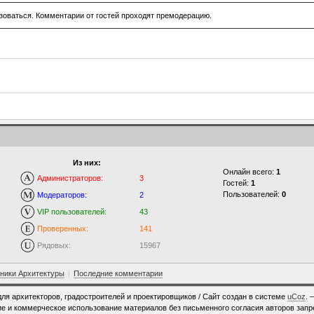
зоваться. Комментарии от гостей проходят премодерацию.
Из них:
Онлайн всего:
1
Администраторов:
3
Гостей:
1
Пользователей:
0
Модераторов:
2
VIP пользователей:
43
Проверенных:
141
Рядовых:
15967
ники Архитектуры
|
Последние комментарии
для архитекторов, градостроителей и проектировщиков /
Сайт создан в системе
uCoz
. 
е и коммерческое использование материалов без письменного согласия авторов зап