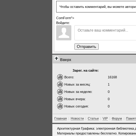
Чтобы оставить комментарий, вы можете автори
ComForm">
Войдите:
Отправить
Вверх
Зарег. на сайте:
Всего:
16168
Новых за месяц:
1
Новых за неделю:
0
Новых вчера:
0
Новых сегодня:
0
Главная
|
Новости
|
Статьи
|
VIP
|
Форум
|
Памят
Архитектурная Графика: электронная библиотека 
Материалы предоставлены бесплатно. Копировани