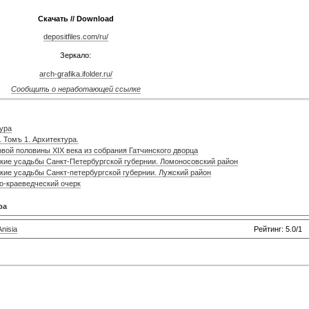
Скачать // Download
depositfiles.com/ru/
Зеркало:
arch-grafika.ifolder.ru/
Сообщить о неработающей ссылке
тура
. Томъ 1. Архитектура.
вой половины XIX века из собрания Гатчинского дворца
кие усадьбы Санкт-Петербургской губернии. Ломоносовский район
кие усадьбы Санкт-петербургской губернии. Лужский район
о-краеведческий очерк
ра
Anisia
Рейтинг: 5.0/1