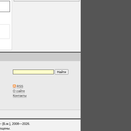
RSS
О сайте
Контакты
— [Б.м.], 2008—2026.
рещены.