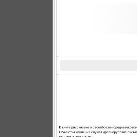
В книге рассказано о своеобразии средневекового
Объектом изучения служат древнерусские письм
архивные документы.