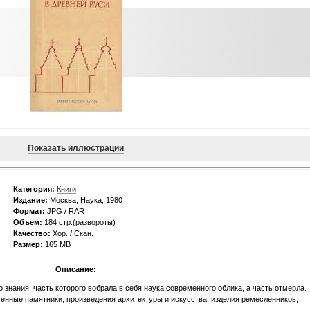
Показать иллюстрации
Категория:
Книги
Издание:
Москва, Наука, 1980
Формат:
JPG / RAR
Объем:
184 стр.(развороты)
Качество:
Хор. / Скан.
Размер:
165 МВ
Описание:
 знания, часть которого вобрала в себя наука современного облика, а часть отмерла.
енные памятники, произведения архитектуры и искусства, изделия ремесленников,