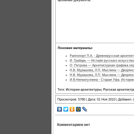
Похожие материалы:
Раппопорт П.А. - Древнерусская архитек
И. Грабарь — Исторiя русскаго искусства
О. Петрова — Архитектурная графика пер
Н.В. Мурашова, Л.П. Мыслина — Дворянс
Н.В. Мурашова, Л.П. Мыслина — Дворянс
И.В.Нигматуллина - Старая Уфа. Историк
Теги:
История архитектуры
,
Русская архитекту
Просмотров: 5780 | Дата: 01 Ноя 2010 | Добавил:
Комментариев нет