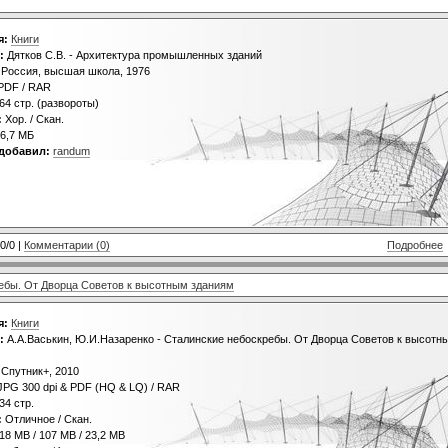
я:
Книги
:
Дятков С.В. - Архитектура промышленных зданий
Россия, высшая школа, 1976
PDF / RAR
64 стр. (развороты)
:
Хор. / Скан.
6,7 МБ
добавил:
randum
0/0 |
Комментарии (0)
Подробнее
ребы. От Дворца Советов к высотным зданиям
я:
Книги
:
А.А.Васькин, Ю.И.Назаренко - Сталинские небоскребы. От Дворца Советов к высотн
Спутник+, 2010
PG 300 dpi & PDF (HQ & LQ) / RAR
34 стр.
:
Отличное / Скан.
18 MB / 107 MB / 23,2 MB