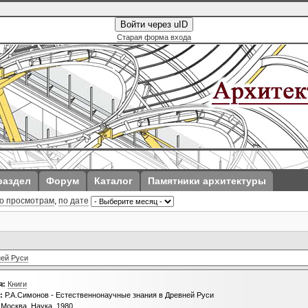
Войти через uID
Старая форма входа
раздел
Форум
Каталог
Памятники архитектуры
о просмотрам
,
по дате
ней Руси
я:
Книги
:
Р.А.Симонов - Естественнонаучные знания в Древней Руси
Москва, Наука, 1980