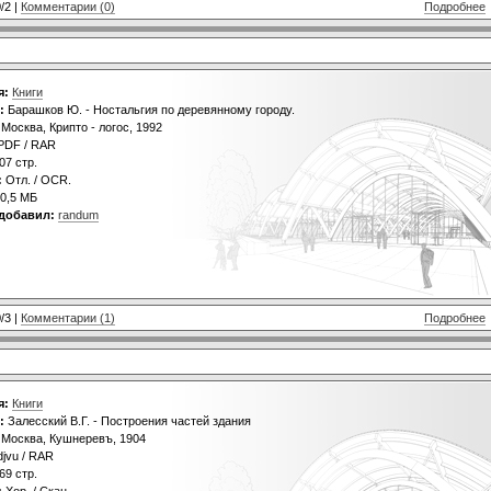
/2 |
Комментарии (0)
Подробнее
я:
Книги
:
Барашков Ю. - Ностальгия по деревянному городу.
Москва, Крипто - логос, 1992
PDF / RAR
07 стр.
:
Отл. / OCR.
0,5 МБ
добавил:
randum
/3 |
Комментарии (1)
Подробнее
я:
Книги
:
Залесский В.Г. - Построения частей здания
Москва, Кушнеревъ, 1904
jvu / RAR
69 стр.
:
Хор. / Скан.