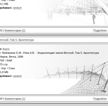
4,1 МБ
добавил:
randum
/2 |
Комментарии (2)
Подробнее
ятской. Том 5. Архитектура
я:
Книги
:
Любовиков О.М., Рева А.В. - Энциклопедия земли Вятской. Том 5. Архитектура
Киров, Вятка, 1996
PDF / RAR
75 стр.
:
Хор. / Скан.
1,8 МБ
добавил:
randum
/0 |
Комментарии (1)
Подробнее