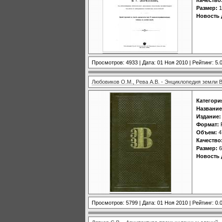
Размер:
1
Новость 
Просмотров: 4933 | Дата:
01 Ноя 2010
| Рейтинг: 5.0
Любовиков О.М., Рева А.В. - Энциклопедия земли В
Категори
Название
Издание:
Формат:
Объем:
4
Качество
Размер:
6
Новость 
Просмотров: 5799 | Дата:
01 Ноя 2010
| Рейтинг: 0.0