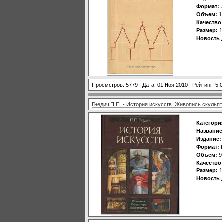
Формат:
Объем:
1
Качество
Размер:
1
Новость 
Просмотров: 5779 | Дата:
01 Ноя 2010
| Рейтинг: 5.0
Гнедич П.П. - История искусств. Живопись скульпт
Категори
Название
Издание:
Формат:
Объем:
9
Качество
Размер:
1
Новость 