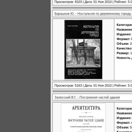
Просмотров: 8103 | Дата:
01 Ноя 2010
| Рейтинг: 5.0
Барашков Ю. - Ностальгия по деревянному городу.
Категори
Название
Издание:
Формат:
Объем:
2
Качество
Размер:
1
Новость 
Просмотров: 5163 | Дата:
01 Ноя 2010
| Рейтинг: 5.0
Залесский В.Г. - Построения частей здания
Категори
Название
Издание:
Формат:
d
Объем:
5
Качество