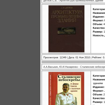
Дятков С.В. - Архитектура промышленных зданий
Категори
Название
Издание:
Формат:
Объем:
4
Качество
Размер:
1
Новость 
Просмотров: 11349 | Дата:
01 Ноя 2010
| Рейтинг: 0.
А.А.Васькин, Ю.И.Назаренко - Сталинские небоск
Категори
Название
зданиям
Издание:
Формат:
J
Объем:
2
Качество
Размер:
1