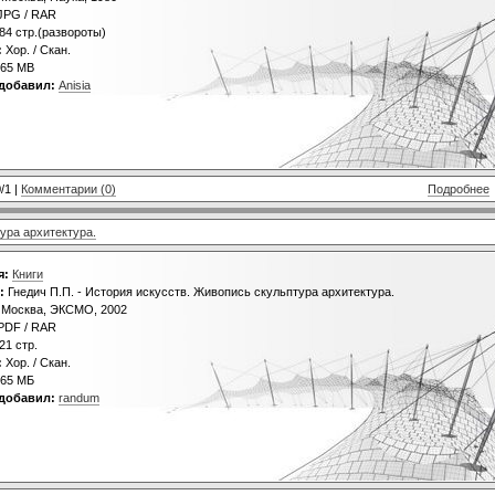
JPG / RAR
84 стр.(развороты)
:
Хор. / Скан.
65 МВ
добавил:
Anisia
/1 |
Комментарии (0)
Подробнее
ура архитектура.
я:
Книги
:
Гнедич П.П. - История искусств. Живопись скульптура архитектура.
Москва, ЭКСМО, 2002
PDF / RAR
21 стр.
:
Хор. / Скан.
65 МБ
добавил:
randum