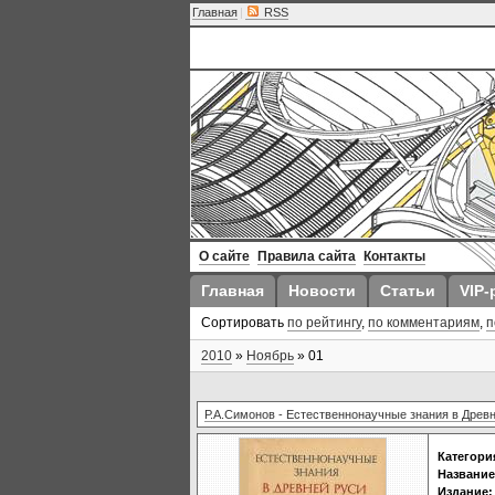
Главная
|
RSS
О сайте
Правила сайта
Контакты
Главная
Новости
Статьи
VIP-
Сортировать
по рейтингу
,
по комментариям
,
п
2010
»
Ноябрь
»
01
Р.А.Симонов - Естественнонаучные знания в Древ
Категори
Название
Издание: