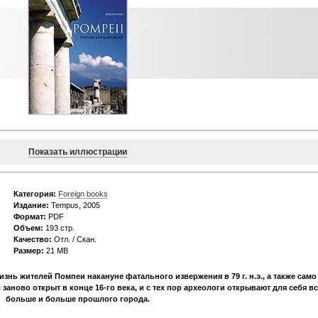
Показать иллюстрации
Категория:
Foreign books
Издание:
Tempus, 2005
Формат:
PDF
Объем:
193 стр.
Качество:
Отл. / Скан.
Размер:
21 МВ
нь жителей Помпеи накануне фатального извержения в 79 г. н.э., а также само
заново открыт в конце 16-го века, и с тех пор археологи открывают для себя в
больше и больше прошлого города.