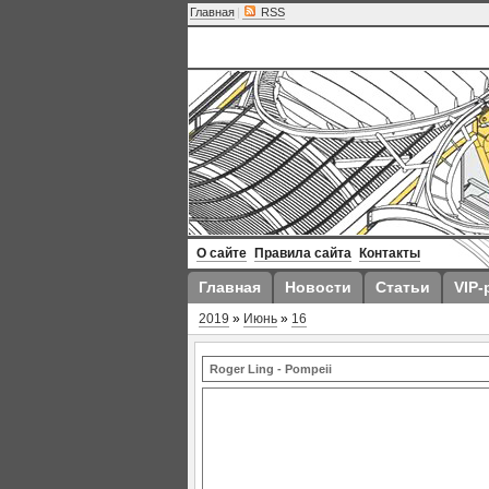
Главная
|
RSS
О сайте
Правила сайта
Контакты
Главная
Новости
Статьи
VIP-
2019
»
Июнь
»
16
Roger Ling - Pompeii