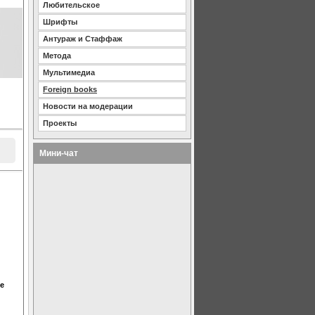
Любительское
Шрифты
Антураж и Стаффаж
Метода
Мультимедиа
Foreign books
Новости на модерации
Проекты
Мини-чат
се