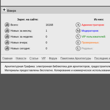
Вверх
Зарег. на сайте:
Из них:
Всего:
16168
Администраторов:
Новых за месяц:
1
Модераторов:
Новых за неделю:
0
VIP пользователей:
Новых вчера:
0
Проверенных:
Новых сегодня:
0
Рядовых:
Главная
|
Новости
|
Статьи
|
VIP
|
Форум
|
Памятники Архитектуры
|
Последние 
Архитектурная Графика: электронная библиотека для архитекторов, градостроител
Материалы предоставлены бесплатно. Копирование и коммерческое использовани