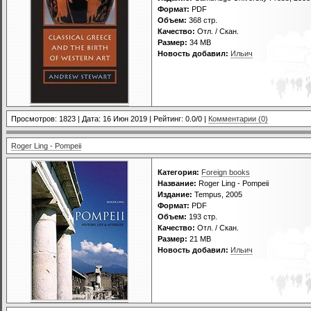
Формат:
PDF
Объем:
368 стр.
Качество:
Отл. / Скан.
Размер:
34 МВ
Новость добавил:
Ильич
Просмотров: 1823 | Дата:
16 Июн 2019
| Рейтинг: 0.0/0 |
Комментарии (0)
Roger Ling - Pompeii
Категория:
Foreign books
Название:
Roger Ling - Pompeii
Издание:
Tempus, 2005
Формат:
PDF
Объем:
193 стр.
Качество:
Отл. / Скан.
Размер:
21 МВ
Новость добавил:
Ильич