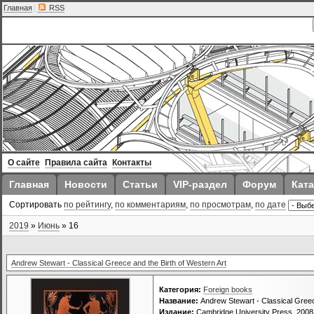
Главная
|
RSS
О сайте
Правила сайта
Контакты
Главная
Новости
Статьи
VIP-раздел
Форум
Ката
Сортировать
по рейтингу
,
по комментариям
,
по просмотрам
,
по дате
2019
»
Июнь
»
16
Andrew Stewart - Classical Greece and the Birth of Western Art
Категория:
Foreign books
Название:
Andrew Stewart - Classical Greece
Издание:
Cambridge University Press, 2008