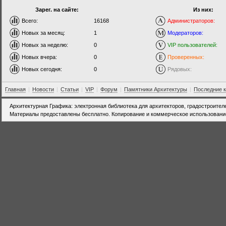
Зарег. на сайте:
Из них:
Всего:
16168
Администраторов:
Новых за месяц:
1
Модераторов:
Новых за неделю:
0
VIP пользователей:
Новых вчера:
0
Проверенных:
Новых сегодня:
0
Рядовых:
Главная
|
Новости
|
Статьи
|
VIP
|
Форум
|
Памятники Архитектуры
|
Последние 
Архитектурная Графика: электронная библиотека для архитекторов, градостроител
Материалы предоставлены бесплатно. Копирование и коммерческое использовани