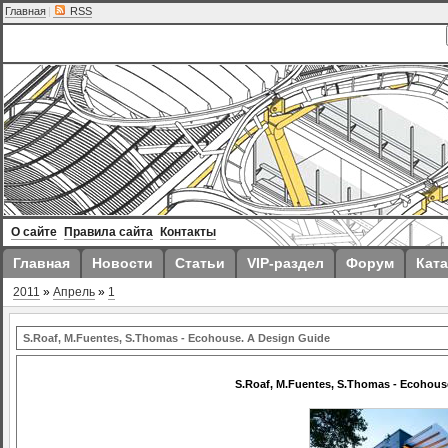
Главная
|
RSS
О сайте
Правила сайта
Контакты
Главная
Новости
Статьи
VIP-раздел
Форум
Ката
2011
»
Апрель
»
1
S.Roaf, M.Fuentes, S.Thomas - Ecohouse. A Design Guide
S.Roaf, M.Fuentes, S.Thomas - Ecohous