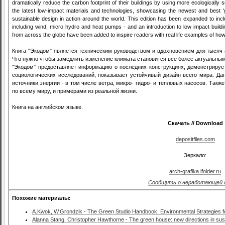
dramatically reduce the carbon footprint of their buildings by using more ecologicall
the latest low-impact materials and technologies, showcasing the newest and best 'g
sustainable design in action around the world. This edition has been expanded to i
including wind, micro hydro and heat pumps - and an introduction to low impact buil
from across the globe have been added to inspire readers with real life examples of 
Книга "Экодом" является техническим руководством и вдохновением для тысяч а
Что нужно чтобы замедлить изменение климата становится все более актуальны
"Экодом" предоставляет информацию о последних конструкциях, демонстриру
социологических исследований, показывает устойчивый дизайн всего мира. Д
источники энергии - в том числе ветра, микро- гидро- и тепловых насосов. Та
по всему миру, и примерами из реальной жизни.
Книга на английском языке.
Скачать // Download
depositfiles.com
Зеркало:
arch-grafika.ifolder.ru
Сообщить о неработающей 
Похожие материалы:
A.Kwok, W.Grondzik - The Green Studio Handbook. Environmental Strategies 
Alanna Stang, Christopher Hawthorne - The green house: new directions in sust