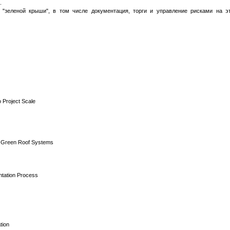
.
"зеленой крыши", в том числе документация, торги и управление рисками на э
 Project Scale
or Green Roof Systems
ntation Process
tion