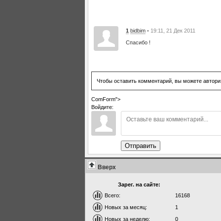
1
bidbim
• 19:11, 21 Дек 2011
Спасибо !
Чтобы оставить комментарий, вы можете автори
ComForm">
Войдите:
Отправить
Вверх
Зарег. на сайте:
Всего:
16168
Новых за месяц:
1
Новых за неделю:
0