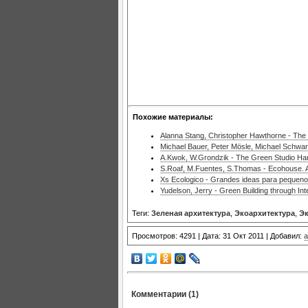
Похожие материалы:
Alanna Stang, Christopher Hawthorne - The g
Michael Bauer, Peter Mösle, Michael Schwarz
A.Kwok, W.Grondzik - The Green Studio Han
S.Roaf, M.Fuentes, S.Thomas - Ecohouse. 
Xs Ecologico - Grandes ideas para pequenos
Yudelson, Jerry - Green Building through In
Теги:
Зеленая архитектура
,
Экоархитектура
,
Эк
Просмотров: 4291 | Дата: 31 Окт 2011 | Добавил:
a
Комментарии (1)