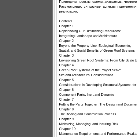
Приведены проекты, схемы, диаграммы, чертежи
Рассматриваются разные аспекты применения 
реализации.
Contents
Chapter 1
Replenishing Our Diminishing Resources:
Integrating Landscape and Architecture
Chapter 2
Beyond the Property Line: Ecological, Economic,
Spatial, and Social Benefits of Green Roof Systems
Chapter 3
Envisioning Green Roof Systems: From City Scale to
Chapter 4
Green Roof Systems at the Project Scale:
Site and Architectural Considerations
Chapter 5
Considerations in Developing Structural Systems f
Chapter 6
Component Parts: Inert and Dynamic
Chapter 7
Putting the Parts Together: The Design and Docume
Chapter 8
The Bidding and Construction Process
Chapter 9
Minimizing, Managing, and Insuring Risk
Chapter 10
Maintenance Requirements and Performance Evalua