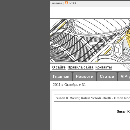
Главная
|
RSS
О сайте
Правила сайта
Контакты
Главная
Новости
Статьи
VIP-
2011
»
Октябрь
»
31
Susan K. Weiler, Katrin Scholz-Barth - Green Ro
Susan K.