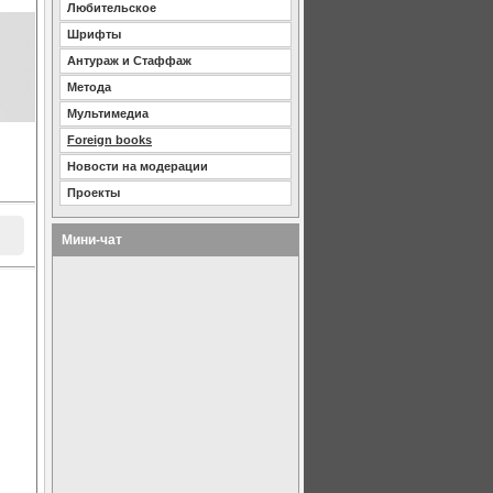
Любительское
Шрифты
Антураж и Стаффаж
Метода
Мультимедиа
Foreign books
Новости на модерации
Проекты
Мини-чат