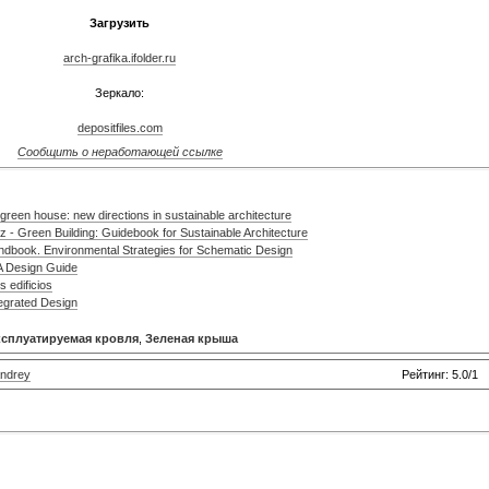
Загрузить
arch-grafika.ifolder.ru
Зеркало:
depositfiles.com
Сообщить о неработающей ссылке
reen house: new directions in sustainable architecture
 - Green Building: Guidebook for Sustainable Architecture
dbook. Environmental Strategies for Schematic Design
A Design Guide
 edificios
tegrated Design
сплуатируемая кровля
,
Зеленая крыша
ndrey
Рейтинг: 5.0/1