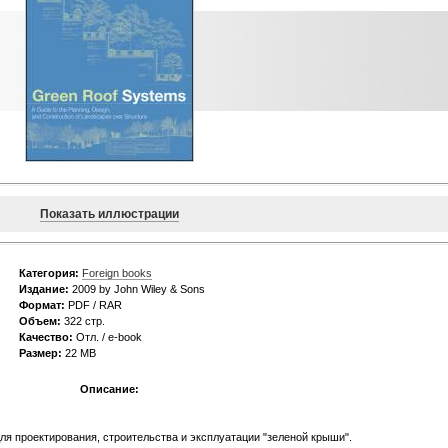
Показать иллюстрации
Категория:
Foreign books
Издание:
2009 by John Wiley & Sons
Формат:
PDF / RAR
Объем:
322 стр.
Качество:
Отл. / e-book
Размер:
22 МВ
Описание:
ля проектирования, строительства и эксплуатации "зеленой крыши".