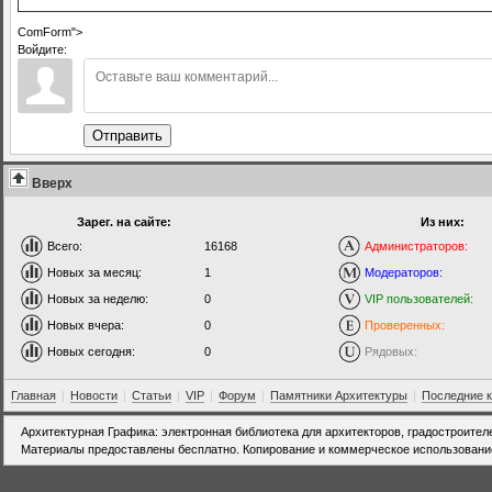
ComForm">
Войдите:
Отправить
Вверх
Зарег. на сайте:
Из них:
Всего:
16168
Администраторов:
Новых за месяц:
1
Модераторов:
Новых за неделю:
0
VIP пользователей:
Новых вчера:
0
Проверенных:
Новых сегодня:
0
Рядовых:
Главная
|
Новости
|
Статьи
|
VIP
|
Форум
|
Памятники Архитектуры
|
Последние 
Архитектурная Графика: электронная библиотека для архитекторов, градостроител
Материалы предоставлены бесплатно. Копирование и коммерческое использовани