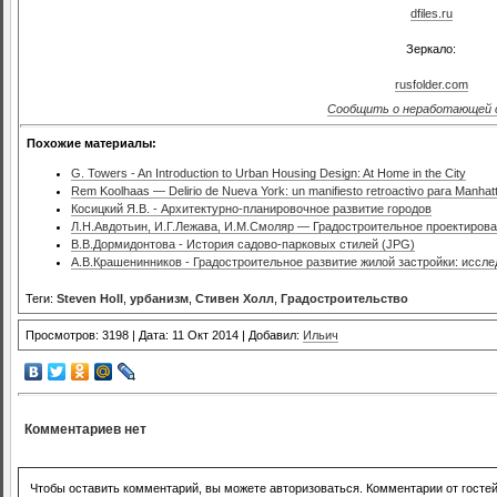
dfiles.ru
Зеркало:
rusfolder.com
Сообщить о неработающей 
Похожие материалы:
G. Towers - An Introduction to Urban Housing Design: At Home in the City
Rem Koolhaas — Delirio de Nueva York: un manifiesto retroactivo para Manhat
Косицкий Я.В. - Архитектурно-планировочное развитие городов
Л.Н.Авдотьин, И.Г.Лежава, И.М.Смоляр — Градостроительное проектиров
В.В.Дормидонтова - История садово-парковых стилей (JPG)
А.В.Крашенинников - Градостроительное развитие жилой застройки: иссл
Теги:
Steven Holl
,
урбанизм
,
Стивен Холл
,
Градостроительство
Просмотров: 3198 | Дата: 11 Окт 2014 | Добавил:
Ильич
Комментариев нет
Чтобы оставить комментарий, вы можете авторизоваться. Комментарии от госте