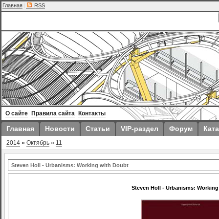
Главная
|
RSS
О сайте
Правила сайта
Контакты
Главная
Новости
Статьи
VIP-раздел
Форум
Ката
2014
»
Октябрь
»
11
Steven Holl - Urbanisms: Working with Doubt
Steven Holl - Urbanisms: Working