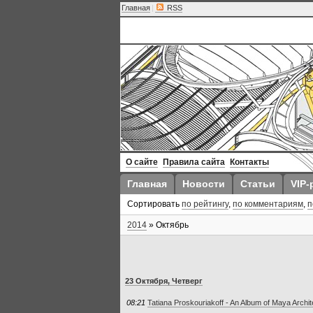
Главная
|
RSS
О сайте
Правила сайта
Контакты
Главная
Новости
Статьи
VIP-
Сортировать
по рейтингу
,
по комментариям
,
п
2014
»
Октябрь
23 Октября, Четверг
08:21
Tatiana Proskouriakoff - An Album of Maya Archit