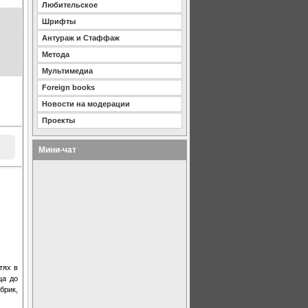
Любительское
Шрифты
Антураж и Стаффаж
Метода
Мультимедиа
Foreign books
Новости на модерации
Проекты
Мини-чат
тях в
ца до
брик,