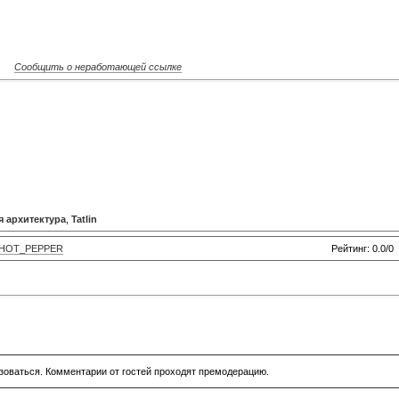
Сообщить о неработающей ссылке
 архитектура
,
Tatlin
HOT_PEPPER
Рейтинг: 0.0/0
зоваться. Комментарии от гостей проходят премодерацию.