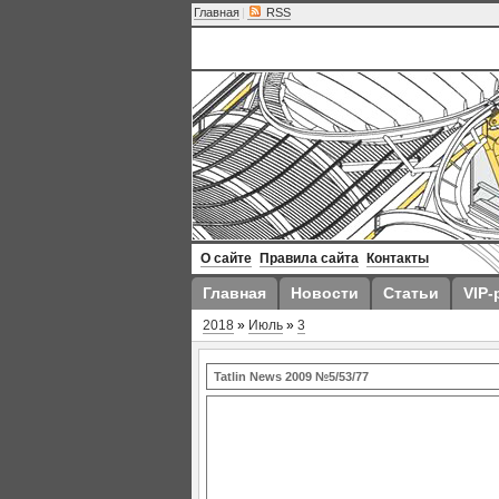
Главная
|
RSS
О сайте
Правила сайта
Контакты
Главная
Новости
Статьи
VIP-
2018
»
Июль
»
3
Tatlin News 2009 №5/53/77