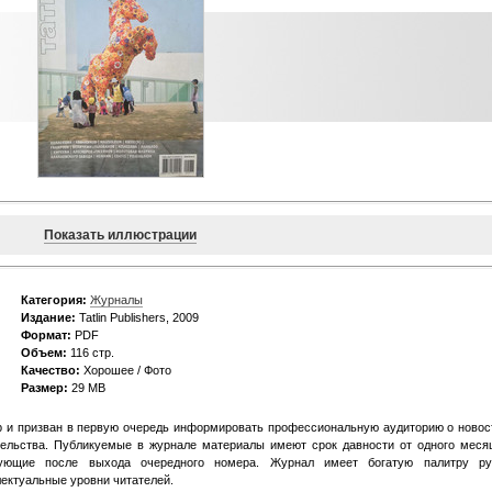
Показать иллюстрации
Категория:
Журналы
Издание:
Tatlin Publishers, 2009
Формат:
PDF
Объем:
116 стр.
Качество:
Хорошее / Фото
Размер:
29 MB
 и призван в первую очередь информировать профессиональную аудиторию о новос
ительства. Публикуемые в журнале материалы имеют срок давности от одного меся
дующие после выхода очередного номера. Журнал имеет богатую палитру ру
ектуальные уровни читателей.