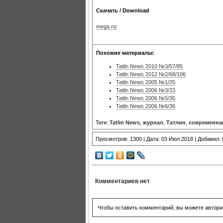
Скачать / Download
mega.nz
Похожие материалы:
Tatlin News 2010 №3/57/85
Tatlin News 2012 №2/68/106
Tatlin News 2005 №1/25
Tatlin News 2006 №3/33
Tatlin News 2006 №5/35
Tatlin News 2006 №6/36
Теги:
Tatlin News
,
журнал
,
Татлин
,
современная
Просмотров: 1300 | Дата: 03 Июл 2018 | Добавил:
Комментариев нет
Чтобы оставить комментарий, вы можете автори