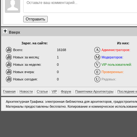
Отправить
Вверх
Зарег. на сайте:
Из них:
Всего:
16168
Администраторов:
Новых за месяц:
1
Модераторов:
Новых за неделю:
0
VIP пользователей:
Новых вчера:
0
Проверенных:
Новых сегодня:
0
Рядовых:
Главная
|
Новости
|
Статьи
|
VIP
|
Форум
|
Памятники Архитектуры
|
Последние 
Архитектурная Графика: электронная библиотека для архитекторов, градостроител
Материалы предоставлены бесплатно. Копирование и коммерческое использовани