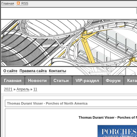
Главная
|
RSS
О сайте
Правила сайта
Контакты
Главная
Новости
Статьи
VIP-раздел
Форум
Ката
2021
»
Апрель
»
11
Thomas Durant Visser - Porches of North America
Thomas Durant Visser - Porches of 