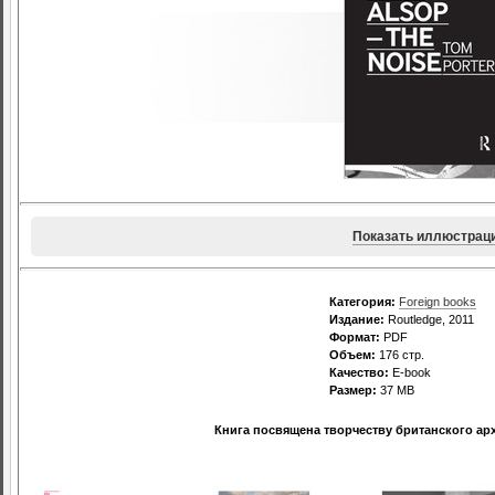
Показать иллюстрац
Категория:
Foreign books
Издание:
Routledge, 2011
Формат:
PDF
Объем:
176 стр.
Качество:
E-book
Размер:
37 MB
Книга посвящена творчеству британского ар