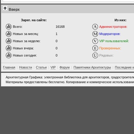
Вверх
Зарег. на сайте:
Из них:
Всего:
16168
Администраторов:
Новых за месяц:
1
Модераторов:
Новых за неделю:
0
VIP пользователей:
Новых вчера:
0
Проверенных:
Новых сегодня:
0
Рядовых:
Главная
|
Новости
|
Статьи
|
VIP
|
Форум
|
Памятники Архитектуры
|
Последние 
Архитектурная Графика: электронная библиотека для архитекторов, градостроител
Материалы предоставлены бесплатно. Копирование и коммерческое использовани