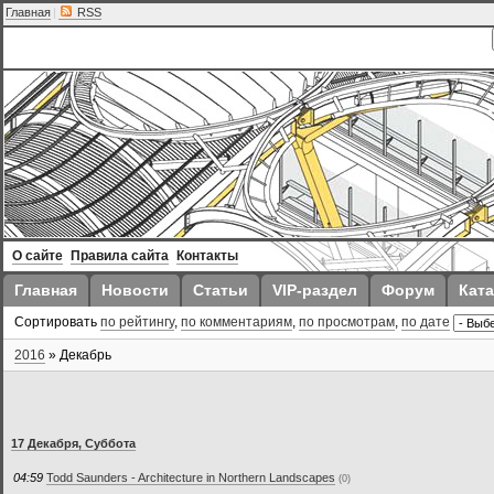
Главная
|
RSS
О сайте
Правила сайта
Контакты
Главная
Новости
Статьи
VIP-раздел
Форум
Ката
Сортировать
по рейтингу
,
по комментариям
,
по просмотрам
,
по дате
2016
»
Декабрь
17 Декабря, Суббота
04:59
Todd Saunders - Architecture in Northern Landscapes
(0)