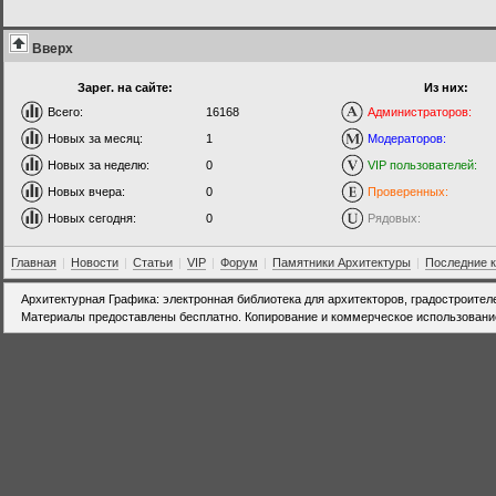
Вверх
Зарег. на сайте:
Из них:
Всего:
16168
Администраторов:
Новых за месяц:
1
Модераторов:
Новых за неделю:
0
VIP пользователей:
Новых вчера:
0
Проверенных:
Новых сегодня:
0
Рядовых:
Главная
|
Новости
|
Статьи
|
VIP
|
Форум
|
Памятники Архитектуры
|
Последние 
Архитектурная Графика: электронная библиотека для архитекторов, градостроител
Материалы предоставлены бесплатно. Копирование и коммерческое использовани