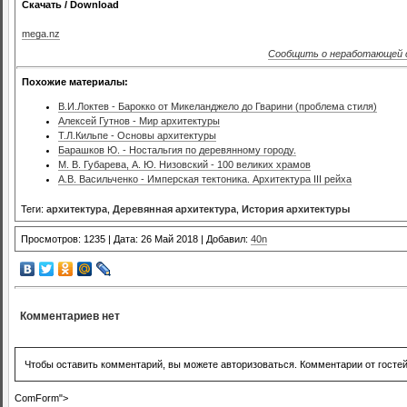
Скачать / Download
mega.nz
Сообщить о неработающей 
Похожие материалы:
В.И.Локтев - Барокко от Микеланджело до Гварини (проблема стиля)
Алексей Гутнов - Мир архитектуры
Т.Л.Кильпе - Основы архитектуры
Барашков Ю. - Ностальгия по деревянному городу.
М. В. Губарева, А. Ю. Низовский - 100 великих храмов
А.В. Васильченко - Имперская тектоника. Архитектура III рейха
Теги:
архитектура
,
Деревянная архитектура
,
История архитектуры
Просмотров: 1235 | Дата: 26 Май 2018 | Добавил:
40n
Комментариев нет
Чтобы оставить комментарий, вы можете авторизоваться. Комментарии от госте
ComForm">