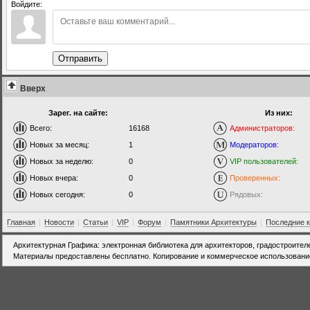
Войдите:
Отправить
Вверх
Зарег. на сайте:
Из них:
Всего:
16168
Администраторов:
Новых за месяц:
1
Модераторов:
Новых за неделю:
0
VIP пользователей:
Новых вчера:
0
Проверенных:
Новых сегодня:
0
Рядовых:
Главная
|
Новости
|
Статьи
|
VIP
|
Форум
|
Памятники Архитектуры
|
Последние 
Архитектурная Графика: электронная библиотека для архитекторов, градостроител
Материалы предоставлены бесплатно. Копирование и коммерческое использовани