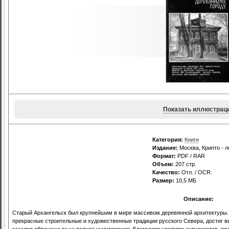
Показать иллюстрац
Категория:
Книги
Издание:
Москва, Крипто - л
Формат:
PDF / RAR
Объем:
207 стр.
Качество:
Отл. / OCR.
Размер:
10,5 МБ
Описание:
Старый Архангельск был крупнейшим в мире массивом деревянной архитектуры.
прекрасные строительные и художественные традиции русского Севера, достиг вы
казался обреченным на полное уничтожение. Благодаря усилиям энтузиастов, 