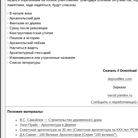
памятники, надо надеяться, будут спасены.
- В начале века
- Архангельский дом
- Фантазии из дерева
- Сразу после революции
- Конструктивистская утопия
- Пешком в историю
- Архангельский пейзаж
- Научиться видеть
- Архитектурный глоссарий
- Изменившиеся или утраченные названия
- Список литературы
Скачать // Download
depositfiles.com
Зеркало:
narod.yandex.ru
Сообщить о неработающей 
Похожие материалы:
В.С. Самойлов — Строительство деревянного дома
Уилл Прайс - Архитектура в Дереве
Советская архитектура за 30 лет (Советская архитектура за XXX лет. РС
Д.К.Самин - 100 Великих Архитекторов (Серия "100 великих")