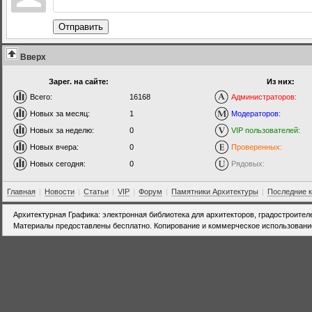
Отправить
Вверх
Зарег. на сайте:
Из них:
Всего:
16168
Администраторов:
Новых за месяц:
1
Модераторов:
Новых за неделю:
0
VIP пользователей:
Новых вчера:
0
Проверенных:
Новых сегодня:
0
Рядовых:
Главная
|
Новости
|
Статьи
|
VIP
|
Форум
|
Памятники Архитектуры
|
Последние 
Архитектурная Графика: электронная библиотека для архитекторов, градостроител
Материалы предоставлены бесплатно. Копирование и коммерческое использовани