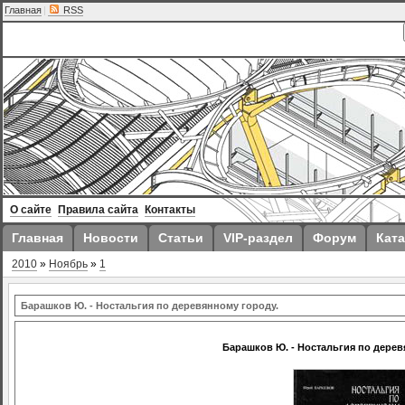
Главная
|
RSS
О сайте
Правила сайта
Контакты
Главная
Новости
Статьи
VIP-раздел
Форум
Ката
2010
»
Ноябрь
»
1
Барашков Ю. - Ностальгия по деревянному городу.
Барашков Ю. - Ностальгия по дерев