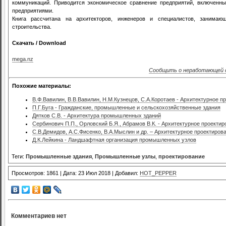
коммуникаций. Приводится экономическое сравнение предприятий, включен
предприятиями.
Книга рассчитана на архитекторов, инженеров и специалистов, занима
строительства.
Скачать / Download
mega.nz
Сообщить о неработающей 
Похожие материалы:
В.Ф.Вавилин, В.В.Вавилин, Н.М.Кузнецов, С.А.Коротаев - Архитектурное
П.Г.Буга - Гражданские, промышленные и сельскохозяйственные здания
Дятков С.В. - Архитектура промышленных зданий
Сербинович П.П., Орловский Б.Я., Абрамов В.К. - Архитектурное проект
С.В.Демидов, А.С.Фисенко, В.А.Мыслин и др. – Архитектурное проектир
Д.К.Лейкина - Ландшафтная организация промышленных узлов
Теги:
Промышленные здания
,
Промышленные узлы
,
проектирование
Просмотров: 1861 | Дата: 23 Июл 2018 | Добавил:
HOT_PEPPER
Комментариев нет