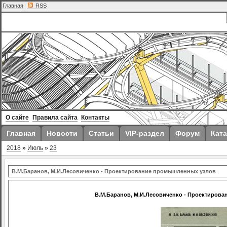
Главная
|
RSS
О сайте
Правила сайта
Контакты
Главная
Новости
Статьи
VIP-раздел
Форум
Ката
2018
»
Июль
»
23
В.М.Баранов, М.И.Лесовиченко - Проектирование промышленных узлов
В.М.Баранов, М.И.Лесовиченко - Проектиров