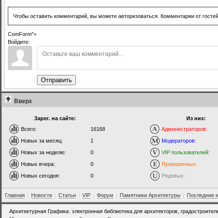
Чтобы оставить комментарий, вы можете авторизоваться. Комментарии от госте
ComForm">
Войдите:
Отправить
Вверх
Зарег. на сайте:
Из них:
Всего:
16168
Администраторов:
Новых за месяц:
1
Модераторов:
Новых за неделю:
0
VIP пользователей:
Новых вчера:
0
Проверенных:
Новых сегодня:
0
Рядовых:
Главная
|
Новости
|
Статьи
|
VIP
|
Форум
|
Памятники Архитектуры
|
Последние 
Архитектурная Графика: электронная библиотека для архитекторов, градостроител