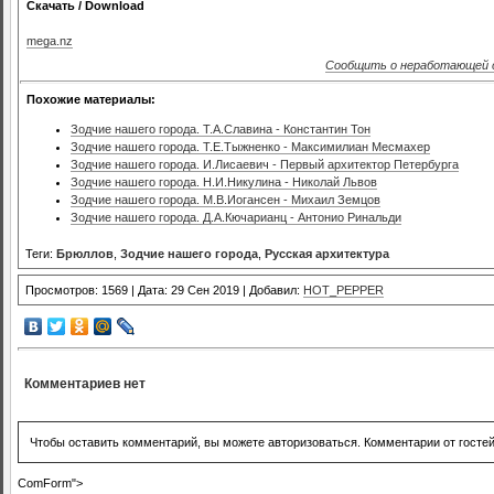
Скачать / Download
mega.nz
Сообщить о неработающей 
Похожие материалы:
Зодчие нашего города. Т.А.Славина - Константин Тон
Зодчие нашего города. Т.Е.Тыжненко - Максимилиан Месмахер
Зодчие нашего города. И.Лисаевич - Первый архитектор Петербурга
Зодчие нашего города. Н.И.Никулина - Николай Львов
Зодчие нашего города. М.В.Иогансен - Михаил Земцов
Зодчие нашего города. Д.А.Кючарианц - Антонио Ринальди
Теги:
Брюллов
,
Зодчие нашего города
,
Русская архитектура
Просмотров: 1569 | Дата: 29 Сен 2019 | Добавил:
HOT_PEPPER
Комментариев нет
Чтобы оставить комментарий, вы можете авторизоваться. Комментарии от госте
ComForm">