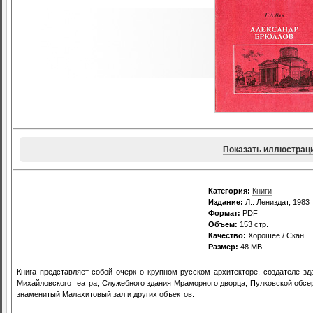
Показать иллюстрац
Категория:
Книги
Издание:
Л.: Лениздат, 1983
Формат:
PDF
Объем:
153 стр.
Качество:
Хорошее / Скан.
Размер:
48 MB
Книга представляет собой очерк о крупном русском архитекторе, создателе з
Михайловского театра, Служебного здания Мраморного дворца, Пулковской обсер
знаменитый Малахитовый зал и других объектов.