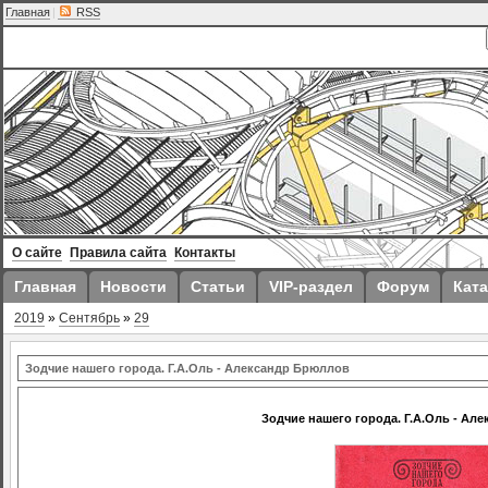
Главная
|
RSS
О сайте
Правила сайта
Контакты
Главная
Новости
Статьи
VIP-раздел
Форум
Ката
2019
»
Сентябрь
»
29
Зодчие нашего города. Г.А.Оль - Александр Брюллов
Зодчие нашего города. Г.А.Оль - Ал