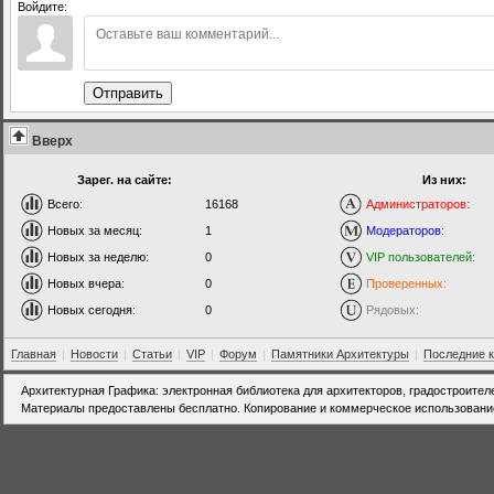
Войдите:
Отправить
Вверх
Зарег. на сайте:
Из них:
Всего:
16168
Администраторов:
Новых за месяц:
1
Модераторов:
Новых за неделю:
0
VIP пользователей:
Новых вчера:
0
Проверенных:
Новых сегодня:
0
Рядовых:
Главная
|
Новости
|
Статьи
|
VIP
|
Форум
|
Памятники Архитектуры
|
Последние 
Архитектурная Графика: электронная библиотека для архитекторов, градостроител
Материалы предоставлены бесплатно. Копирование и коммерческое использовани