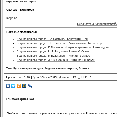
окружающие их парки.
Скачать / Download
mega.nz
Сообщить о неработающей 
Похожие материалы:
Зодчие нашего города. Т.А.Славина - Константин Тон
Зодчие нашего города. Т.Е.Тыжненко - Максимилиан Месмахер
Зодчие нашего города. И.Лисаевич - Первый архитектор Петербурга
Зодчие нашего города. Н.И.Никулина - Николай Львов
Зодчие нашего города. М.В.Иогансен - Михаил Земцов
Зодчие нашего города. Д.А.Кючарианц - Антонио Ринальди
Теги:
Русская архитектура
,
Зодчие нашего города
,
Бренна
Просмотров: 1584 | Дата: 29 Сен 2019 | Добавил:
HOT_PEPPER
Комментариев нет
Чтобы оставить комментарий, вы можете авторизоваться. Комментарии от госте