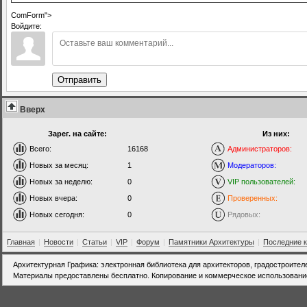
ComForm">
Войдите:
Отправить
Вверх
Зарег. на сайте:
Из них:
Всего:
16168
Администраторов:
Новых за месяц:
1
Модераторов:
Новых за неделю:
0
VIP пользователей:
Новых вчера:
0
Проверенных:
Новых сегодня:
0
Рядовых:
Главная
|
Новости
|
Статьи
|
VIP
|
Форум
|
Памятники Архитектуры
|
Последние 
Архитектурная Графика: электронная библиотека для архитекторов, градостроител
Материалы предоставлены бесплатно. Копирование и коммерческое использовани