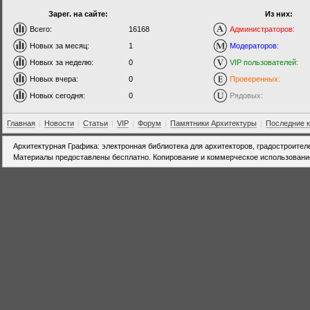
Зарег. на сайте:
Из них:
Всего:
16168
Администраторов:
Новых за месяц:
1
Модераторов:
Новых за неделю:
0
VIP пользователей:
Новых вчера:
0
Проверенных:
Новых сегодня:
0
Рядовых:
Главная
|
Новости
|
Статьи
|
VIP
|
Форум
|
Памятники Архитектуры
|
Последние 
Архитектурная Графика: электронная библиотека для архитекторов, градостроител
Материалы предоставлены бесплатно. Копирование и коммерческое использовани