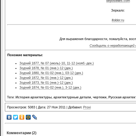
depositfiles.com
Зеркало:
ifolder.ru
Для выражения благодарности, пожалуйста, восп
Сообщить о неработающей 
Похожие материалы:
Зодчий 1877, № 07 (июль)-10, 11-12 (нояб.-дек.)
Зодчий 1878, № 01 (янв.)-12 (дек.)
Зодчий 1880, № 01-02 (янв.), 03-12 (дек.)
Зодчий 1872, № 01 (янв.)-12 (дек.)
Зодчий 1873, № 01 (янв.)-12 (дек.)
Зодчий 1874, № 01-02 (янв.), 3-12 (дек.)
Теги:
История архитектуры
,
архитектурные детали
,
чертежи
,
Русская архитек
Просмотров: 5083 | Дата: 27 Ноя 2011 | Добавил:
Proxi
Комментарии (2)