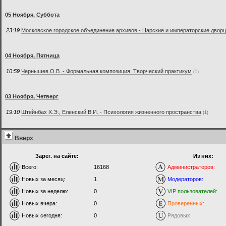
05 Ноября, Суббота
23:19
Московское городское объединение архивов - Царские и императорские дворц
04 Ноября, Пятница
10:59
Чернышев О.В. - Формальная композиция. Творческий практикум
(1)
03 Ноября, Четверг
19:10
Штейнбах Х.Э., Еленский В.И. - Психология жизненного пространства
(1)
Вверх
Зарег. на сайте:
Из них:
Всего:
16168
Администраторов:
Новых за месяц:
1
Модераторов:
Новых за неделю:
0
VIP пользователей:
Новых вчера:
0
Проверенных:
Новых сегодня:
0
Рядовых: