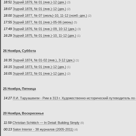
18:51
Зодчий 1879, № 01 (янв.)-12 (дек.)
(3)
18:07
Зодчий 1878, № 01 (янв.)-12 (дек.)
(2)
18:00
Зодчий 1877, № 07 (июль)-10, 11-12 (нояб.-дек.)
(2)
17:55
Зодчий 1877, № 01 (янв.)-05-06 (июнь)
(5)
17:49
Зодчий 1876, № 01 (янв.)-09, 10-12 (дек.)
(3)
16:29
Зодчий 1875, № 01 (янв.)-10, 11-12 (дек.)
(1)
26 Ноября, Суббота
16:35
Зодчий 1874, № 01-02 (янв.), 3-12 (дек.)
(1)
16:15
Зодчий 1873, № 01 (янв.)-12 (дек.)
(1)
16:05
Зодчий 1872, № 01 (янв.)-12 (дек.)
(2)
25 Ноября, Пятница
14:27
Л.И. Таруашвили - Рим в 313 г. Художественно-исторический путеводитель по
20 Ноября, Воскресенье
11:59
Christian Schittich — In Detail: Building Simply
(0)
00:13
Salon Interior - 38 журналов (2005-2011)
(4)