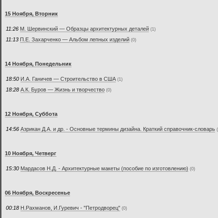
15 Ноября, Вторник
11:26
М. Шервинский — Образцы архитектурных деталей
(1)
11:13
П.Е. Захарченко — Альбом лепных изделий
(0)
14 Ноября, Понедельник
18:50
И.А. Ганичев — Строительство в США
(1)
18:28
А.К. Буров — Жизнь и творчество
(0)
12 Ноября, Суббота
14:56
Азрикан Д.А. и др. - Основные термины дизайна. Краткий справочник-словарь
10 Ноября, Четверг
15:30
Мардасов Н.Д. - Архитектурные макеты (пособие по изготовлению)
(0)
06 Ноября, Воскресенье
00:18
Н.Рахманов, И.Гуревич - "Петродворец"
(0)