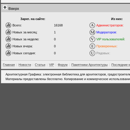
Вверх
Зарег. на сайте:
Из них:
Всего:
16168
Администраторов:
Новых за месяц:
1
Модераторов:
Новых за неделю:
0
VIP пользователей:
Новых вчера:
0
Проверенных:
Новых сегодня:
0
Рядовых:
Главная
|
Новости
|
Статьи
|
VIP
|
Форум
|
Памятники Архитектуры
|
Последние 
Архитектурная Графика: электронная библиотека для архитекторов, градостроител
Материалы предоставлены бесплатно. Копирование и коммерческое использовани