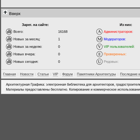
Вверх
Зарег. на сайте:
Из них:
Всего:
16168
Администраторов:
Новых за месяц:
1
Модераторов:
Новых за неделю:
0
VIP пользователей:
Новых вчера:
0
Проверенных:
Новых сегодня:
0
Рядовых:
Главная
|
Новости
|
Статьи
|
VIP
|
Форум
|
Памятники Архитектуры
|
Последние 
Архитектурная Графика: электронная библиотека для архитекторов, градостроител
Материалы предоставлены бесплатно. Копирование и коммерческое использовани