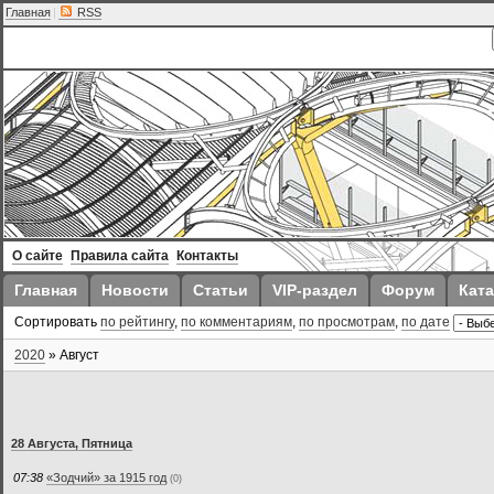
Главная
|
RSS
О сайте
Правила сайта
Контакты
Главная
Новости
Статьи
VIP-раздел
Форум
Ката
Сортировать
по рейтингу
,
по комментариям
,
по просмотрам
,
по дате
2020
»
Август
28 Августа, Пятница
07:38
«Зодчий» за 1915 год
(0)