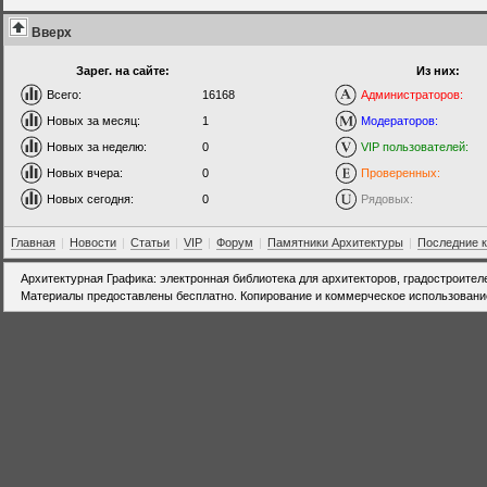
Вверх
Зарег. на сайте:
Из них:
Всего:
16168
Администраторов:
Новых за месяц:
1
Модераторов:
Новых за неделю:
0
VIP пользователей:
Новых вчера:
0
Проверенных:
Новых сегодня:
0
Рядовых:
Главная
|
Новости
|
Статьи
|
VIP
|
Форум
|
Памятники Архитектуры
|
Последние 
Архитектурная Графика: электронная библиотека для архитекторов, градостроител
Материалы предоставлены бесплатно. Копирование и коммерческое использовани