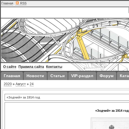
Главная
|
RSS
О сайте
Правила сайта
Контакты
Главная
Новости
Статьи
VIP-раздел
Форум
Ката
2020
»
Август
»
24
«Зодчий» за 1914 год
«Зодчий» за 1914 год