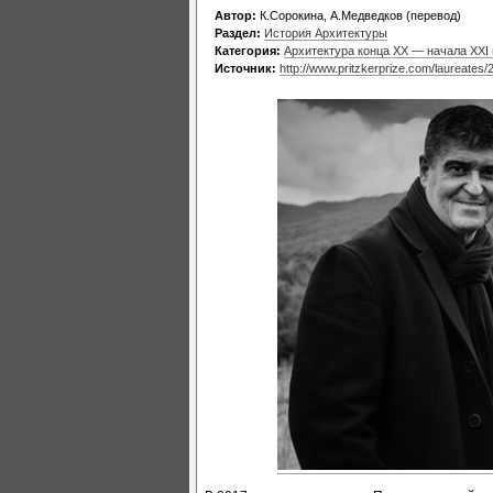
Автор:
К.Сорокина, А.Медведков (перевод)
Раздел:
История Архитектуры
Категория:
Архитектура конца XX — начала XXI
Источник:
http://www.pritzkerprize.com/laureates/