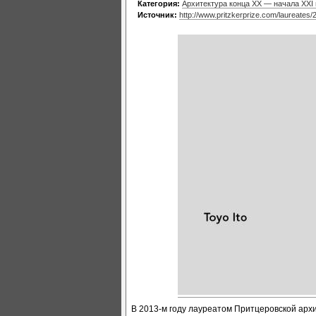
Категория:
Архитектура конца XX — начала XXI
Источник:
http://www.pritzkerprize.com/laureates/
В 2013-м году лауреатом Притцеровской архи