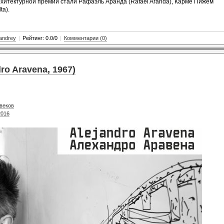
рхитектурной премии стали Рафаэль Аранда (Rafael Aranda), Карме Пижем
ta).
andrey
|
Рейтинг: 0.0/0
|
Комментарии (0)
ro Aravena, 1967)
 веков
2016