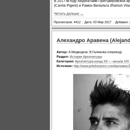
В 2017-м году лауреатами Притцкеровской а
(Carme Pigem) и Рамон Вилальта (Ramon Vilal
Читать дальше →
Просмотров: 4412
|
Дата: 03 Мар 2017
|
Добавил:
Алехандро Аравена (Alejand
Автор:
А.Медведков, В.Галимова (перевод)
Раздел:
История Архитектуры
Категория:
Архитектура конца XX — начала XXI
Источник:
http://www.pritzkerprize.com/laureates/