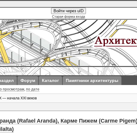
Войти через uID
Старая форма входа
раздел
Форум
Каталог
Памятники архитектуры
о просмотрам
,
по дате
 — начала XXI веков
ранда (Rafael Aranda), Карме Пижем (Carme Pigem
alta)