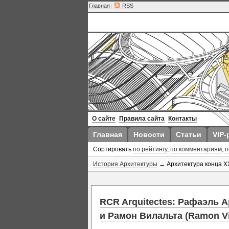
Главная
|
RSS
О сайте
Правила сайта
Контакты
Главная
Новости
Статьи
VIP-
Сортировать
по рейтингу
,
по комментариям
,
п
История Архитектуры
→ Архитектура конца XX
RCR Arquitectes: Рафаэль А
и Рамон Вилальта (Ramon Vil