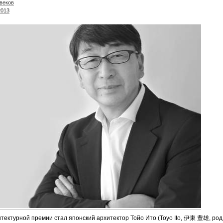
 веков
2013
тектурной премии стал японский архитектор Тойо Ито (Toyo Ito, 伊東 豊雄, род