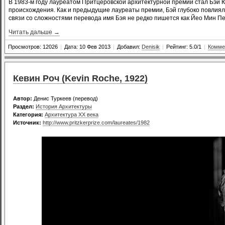
В 1983-м году лауреатом Притцеровской архитектурной премии стал Бэй Юй
происхождения. Как и предыдущие лауреаты премии, Бэй глубоко повлиял
связи со сложностями перевода имя Бэя не редко пишется как Йео Мин Пе
Читать дальше →
Просмотров: 12026
|
Дата: 10 Фев 2013
|
Добавил:
Denisik
|
Рейтинг: 5.0/1
|
Комме
Кевин Роч (Kevin Roche, 1922)
Автор:
Денис Туркеев (перевод)
Раздел:
История Архитектуры
Категория:
Архитектура XX века
Источник:
http://www.pritzkerprize.com/laureates/1982