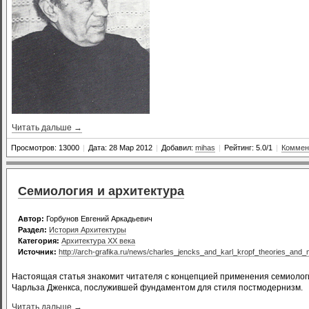
Читать дальше →
Просмотров: 13000
|
Дата: 28 Мар 2012
|
Добавил:
mihas
|
Рейтинг: 5.0/1
|
Коммен
Семиология и архитектура
Автор:
Горбунов Евгений Аркадьевич
Раздел:
История Архитектуры
Категория:
Архитектура XX века
Источник:
http://arch-grafika.ru/news/charles_jencks_and_karl_kropf_theories_and
Настоящая статья знакомит читателя с концепцией применения семиологии
Чарльза Дженкса, послужившей фундаментом для стиля постмодернизм.
Читать дальше →