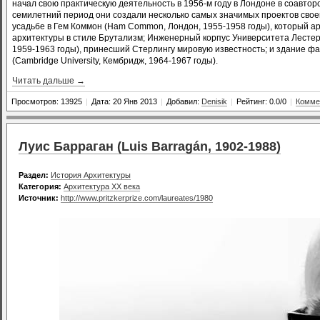
начал свою практическую деятельность в 1956-м году в Лондоне в соавтор
семилетний период они создали несколько самых значимых проектов своег
усадьбе в Гем Коммон (Ham Common, Лондон, 1955-1958 годы), который а
архитектуры в стиле Брутализм; Инженерный корпус Университета Лестера (
1959-1963 годы), принесший Стерлингу мировую известность; и здание ф
(Cambridge University, Кембридж, 1964-1967 годы).
Читать дальше →
Просмотров: 13925
|
Дата: 20 Янв 2013
|
Добавил:
Denisik
|
Рейтинг: 0.0/0
|
Комме
Луис Барраган (Luis Barragán, 1902-1988)
Раздел:
История Архитектуры
Категория:
Архитектура XX века
Источник:
http://www.pritzkerprize.com/laureates/1980