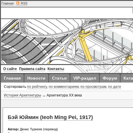
Главная
|
RSS
О сайте
Правила сайта
Контакты
Главная
Новости
Статьи
VIP-раздел
Форум
Ката
Сортировать
по рейтингу
,
по комментариям
,
по просмотрам
,
по дате
История Архитектуры
→ Архитектура XX века
Бэй Юймин (Ieoh Ming Pei, 1917)
Автор:
Денис Туркеев (перевод)