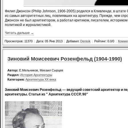
Филип Джонсон (Philip Johnson,
1906-2005)
родился в Кливленде, в штате 
из самых авторитетных лиц, повлиявших на архитектуру. Прежде, чем спро
Джонсон не был архитектором, а работал критиком, писателем, историком
политикой и журналистикой.
Читать дальше →
Просмотров: 11370
|
Дата: 05 Янв 2013
|
Добавил:
Denisik
|
Рейтинг: 0.0/0
|
Коммен
Зиновий Моисеевич Розенфельд (1904-1990)
Автор:
Е.Мельников, Михаил Сырцев
Раздел:
История Архитектуры
Категория:
Архитектура XX века
Зиновий Моисеевич Розенфельд — ведущий советский архитектор и пе
архитектуры. Статья из " Архитектура СССР, 90"