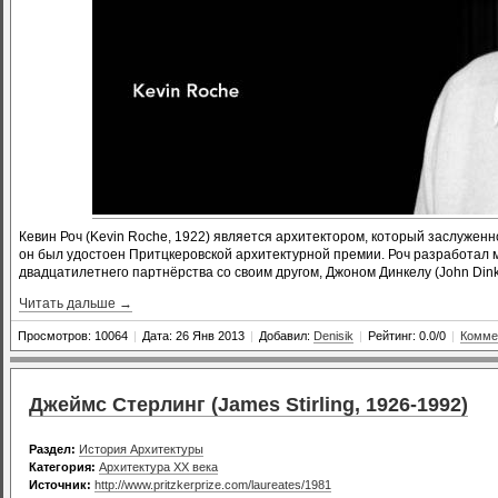
Кевин Роч (Kevin Roche, 1922) является архитектором, который заслуженн
он был удостоен Притцкеровской архитектурной премии. Роч разработал м
двадцатилетнего партнёрства со своим другом, Джоном Динкелу (John Dink
Читать дальше →
Просмотров: 10064
|
Дата: 26 Янв 2013
|
Добавил:
Denisik
|
Рейтинг: 0.0/0
|
Комме
Джеймс Стерлинг (James Stirling, 1926-1992)
Раздел:
История Архитектуры
Категория:
Архитектура XX века
Источник:
http://www.pritzkerprize.com/laureates/1981