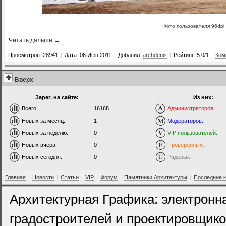
Фото пользователя 96dpi
Читать дальше →
Просмотров: 28941
|
Дата: 06 Июн 2011
|
Добавил:
archdenis
|
Рейтинг: 5.0/1
|
Ком
Вверх
Зарег. на сайте:
Из них:
Всего:
16168
Администраторов:
Новых за месяц:
1
Модераторов:
Новых за неделю:
0
VIP пользователей:
Новых вчера:
0
Проверенных:
Новых сегодня:
0
Рядовых:
Главная
|
Новости
|
Статьи
|
VIP
|
Форум
|
Памятники Архитектуры
|
Последние 
Архитектурная Графика: электронн
градостроителей и проектировщико