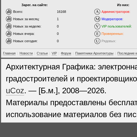
Зарег. на сайте:
Из них:
Всего:
16168
Администраторов:
Новых за месяц:
1
Модераторов:
Новых за неделю:
0
VIP пользователей:
Новых вчера:
0
Проверенных:
Новых сегодня:
0
Рядовых:
Главная
|
Новости
|
Статьи
|
VIP
|
Форум
|
Памятники Архитектуры
|
Последние 
Архитектурная Графика: электронн
градостроителей и проектировщико
uCoz
. — [Б.м.], 2008—2026.
Материалы предоставлены бесплат
использование материалов без пис