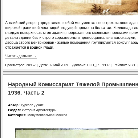
Английский дворец представлял собой монументальное трехэтажное здан
широкой гранитной лестницей, ведущей прямо на бельэтаж. Коллонада-ло
гладкую поверхность стен здания, прорезанного оконными проемами прям
детали здания были строго соразмерны и пропорциональны как снаружи, 
дворца строго центрирован - жилые помещения группируются вокруг пара
отражается в водной глади.
Читать дальше →
Просмотров: 20952
|
Дата: 02 Май 2009
|
Добавил:
HOT_PEPPER
|
Рейтинг: 5.0/1
|
Народный Комиссариат Тяжелой Промышленно
1936. Часть 2
Автор:
Туркеев Денис
Раздел:
История Архитектуры
Категория:
Монументальная Москва