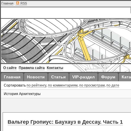
Главная
|
RSS
О сайте
Правила сайта
Контакты
Главная
Новости
Статьи
VIP-раздел
Форум
Ката
Сортировать
по рейтингу
,
по комментариям
,
по просмотрам
,
по дате
История Архитектуры
Вальтер Гропиус: Баухауз в Дессау. Часть 1