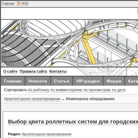
Главная
|
RSS
О сайте
Правила сайта
Контакты
Главная
Новости
Статьи
VIP-раздел
Форум
Ката
Сортировать
по рейтингу
,
по комментариям
,
по просмотрам
,
по дате
Архитектурное проектирование
→ Инженерное оборудование
Выбор цвета роллетных систем для городских
Раздел:
Архитектурное проектирование