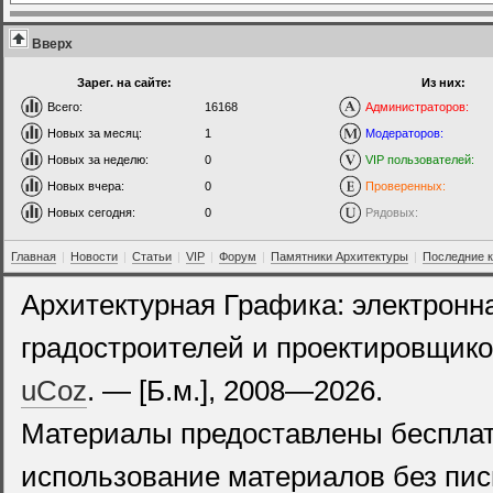
Вверх
Зарег. на сайте:
Из них:
Всего:
16168
Администраторов:
Новых за месяц:
1
Модераторов:
Новых за неделю:
0
VIP пользователей:
Новых вчера:
0
Проверенных:
Новых сегодня:
0
Рядовых:
Главная
|
Новости
|
Статьи
|
VIP
|
Форум
|
Памятники Архитектуры
|
Последние 
Архитектурная Графика: электронн
градостроителей и проектировщико
uCoz
. — [Б.м.], 2008—2026.
Материалы предоставлены бесплат
использование материалов без пис