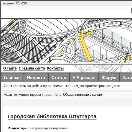
Главная
|
RSS
О сайте
Правила сайта
Контакты
Главная
Новости
Статьи
VIP-раздел
Форум
Ката
Сортировать
по рейтингу
,
по комментариям
,
по просмотрам
,
по дате
Архитектурное проектирование
→ Общественные здания
Городская библиотека Штутгарта
Раздел:
Архитектурное проектирование