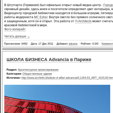
В Штутгарте (Германия) был офиально открыт новый медиа центр -
Город
скромный дизайн, здесь книги и посетители определяют цвет интерьера, 
Видеоцентр городской библиотеки находится в большом атриуме, пятияр
работы модерниста
MC Esher
. Внутри светло без прямого солнечного све
и защищенным, хотя он и открыт. Эта работа от
Yi Architects
может считать
красивой библиотекой в мире.
Фото копирайт
Читать дальше →
Просмотров: 6492
|
Дата: 17 Дек 2011
|
Добавил:
jolyana
|
Рейтинг: 0.0/0
|
Коммент
ШКОЛА БИЗНЕСА Advancia в Париже
Раздел:
Архитектурное проектирование
Категория:
Общественные здания
Источник:
http://www.archinfo.it/istituto-d-affari-advancia/0,1254,53_ART_4153,00.htm