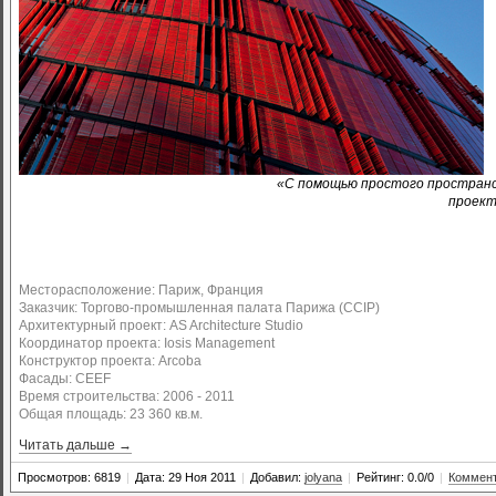
«С помощью простого пространс
проект
Месторасположение: Париж, Франция
Заказчик: Торгово-промышленная палата Парижа (CCIP)
Архитектурный проект: АS Architecture Studio
Координатор проекта: Iosis Management
Конструктор проекта: Arcoba
Фасады: CEEF
Время строительства: 2006 - 2011
Общая площадь: 23 360 кв.м.
Читать дальше →
Просмотров: 6819
|
Дата: 29 Ноя 2011
|
Добавил:
jolyana
|
Рейтинг: 0.0/0
|
Коммент