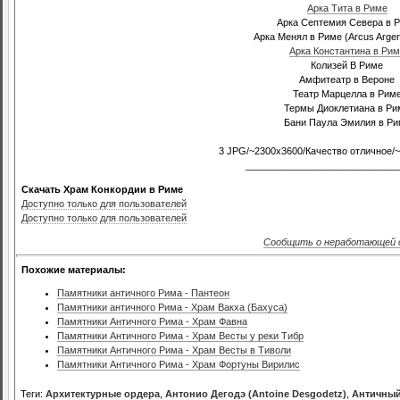
Арка Тита в Риме
Арка Септемия Севера в 
Арка Менял в Риме (Arcus Argen
Арка Константина в Рим
Колизей В Риме
Амфитеатр в Вероне
Театр Марцелла в Рим
Термы Диоклетиана в Ри
Бани Паула Эмилия в Ри
3 JPG/~2300х3600/Качество отличное/
____________________________
Скачать Храм Конкордии в Риме
Доступно только для пользователей
Доступно только для пользователей
Сообщить о неработающей 
Похожие материалы:
Памятники античного Рима - Пантеон
Памятники античного Рима - Храм Вакха (Бахуса)
Памятники Античного Рима - Храм Фавна
Памятники Античного Рима - Храм Весты у реки Тибр
Памятники Античного Рима - Храм Весты в Тиволи
Памятники Античного Рима - Храм Фортуны Вирилис
Теги:
Архитектурные ордера
,
Антонио Дегодэ (Antoine Desgodetz)
,
Античный