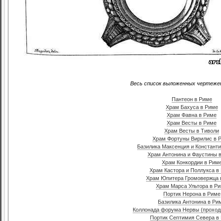
Весь список выложенных чертежей
Пантеон в Риме
Храм Бахуса в Риме
Храм Фавна в Риме
Храм Весты в Риме
Храм Весты в Тиволи
Храм Фортуны Вирилис в 
Базилика Максенция и Константи
Храм Антонина и Фаустины 
Храм Конкордии в Рим
Храм Кастора и Поллукса в
Храм Юпитера Громовержца 
Храм Марса Ультора в Р
Портик Нерона в Риме
Базилика Антонина в Ри
Коллонада форума Нервы (проход
Портик Септимия Севера в