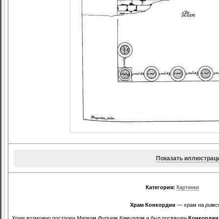
Показать иллюстрац
Категория:
Картинки
Храм Конкордии
— храм на
римс
Храм возможно построен
Марком Фурием Камиллом
и был посвящен
Конкордии