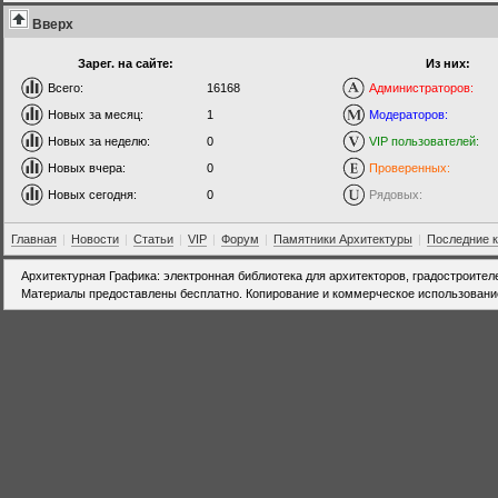
Вверх
Зарег. на сайте:
Из них:
Всего:
16168
Администраторов:
Новых за месяц:
1
Модераторов:
Новых за неделю:
0
VIP пользователей:
Новых вчера:
0
Проверенных:
Новых сегодня:
0
Рядовых:
Главная
|
Новости
|
Статьи
|
VIP
|
Форум
|
Памятники Архитектуры
|
Последние 
Архитектурная Графика: электронная библиотека для архитекторов, градостроител
Материалы предоставлены бесплатно. Копирование и коммерческое использовани