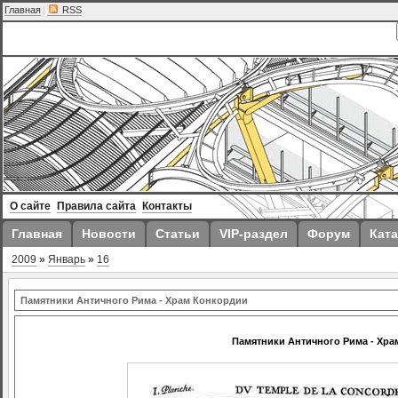
Главная
|
RSS
О сайте
Правила сайта
Контакты
Главная
Новости
Статьи
VIP-раздел
Форум
Ката
2009
»
Январь
»
16
Памятники Античного Рима - Храм Конкордии
Памятники Античного Рима - Хра