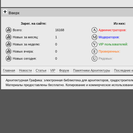
Вверх
Зарег. на сайте:
Из них:
Всего:
16168
Администраторов:
Новых за месяц:
1
Модераторов:
Новых за неделю:
0
VIP пользователей:
Новых вчера:
0
Проверенных:
Новых сегодня:
0
Рядовых:
Главная
|
Новости
|
Статьи
|
VIP
|
Форум
|
Памятники Архитектуры
|
Последние 
Архитектурная Графика: электронная библиотека для архитекторов, градостроител
Материалы предоставлены бесплатно. Копирование и коммерческое использовани