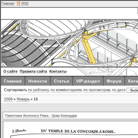
Главная
|
RSS
О сайте
Правила сайта
Контакты
Главная
Новости
Статьи
VIP-раздел
Форум
Ката
Сортировать
по рейтингу
,
по комментариям
,
по просмотрам
,
по дате
2009
»
Январь
»
16
Памятники Античного Рима - Храм Конкордии