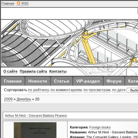
Главная
|
RSS
О сайте
Правила сайта
Контакты
Главная
Новости
Статьи
VIP-раздел
Форум
Ката
Сортировать
по рейтингу
,
по комментариям
,
по просмотрам
,
по дате
2009
»
Декабрь
»
20
Arthur M.Hind - Giovanni Battista Piranesi
Категория:
Foreign books
Название:
Arthur M.Hind - Giovanni Battista
Издание:
The Cotswold Gallery, London, 19