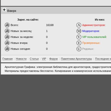
Вверх
Зарег. на сайте:
Из них:
Всего:
16168
Администраторов:
Новых за месяц:
1
Модераторов:
Новых за неделю:
0
VIP пользователей:
Новых вчера:
0
Проверенных:
Новых сегодня:
0
Рядовых:
Главная
|
Новости
|
Статьи
|
VIP
|
Форум
|
Памятники Архитектуры
|
Последние 
Архитектурная Графика: электронная библиотека для архитекторов, градостроител
Материалы предоставлены бесплатно. Копирование и коммерческое использовани