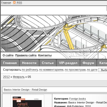
Главная
|
RSS
О сайте
Правила сайта
Контакты
Главная
Новости
Статьи
VIP-раздел
Форум
Ката
Сортировать
по рейтингу
,
по комментариям
,
по просмотрам
,
по дате
2012
»
Февраль
»
05
Basics Interior Design - Retail Design
Категория:
Foreign books
Название:
Basics Interior Design - Retail De
Издание:
AVA Publishing, 2010