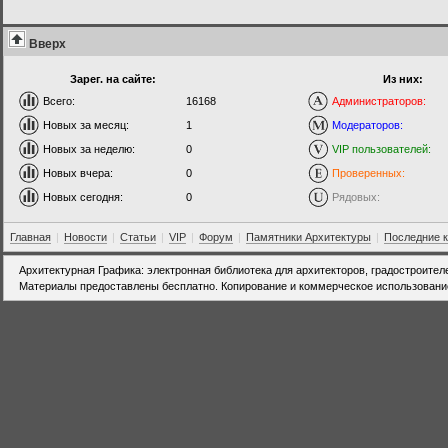
Вверх
Зарег. на сайте:
Из них:
Всего:
16168
Администраторов:
Новых за месяц:
1
Модераторов:
Новых за неделю:
0
VIP пользователей:
Новых вчера:
0
Проверенных:
Новых сегодня:
0
Рядовых:
Главная
|
Новости
|
Статьи
|
VIP
|
Форум
|
Памятники Архитектуры
|
Последние 
Архитектурная Графика: электронная библиотека для архитекторов, градостроител
Материалы предоставлены бесплатно. Копирование и коммерческое использовани