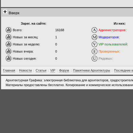
Вверх
Зарег. на сайте:
Из них:
Всего:
16168
Администраторов:
Новых за месяц:
1
Модераторов:
Новых за неделю:
0
VIP пользователей:
Новых вчера:
0
Проверенных:
Новых сегодня:
0
Рядовых:
Главная
|
Новости
|
Статьи
|
VIP
|
Форум
|
Памятники Архитектуры
|
Последние 
Архитектурная Графика: электронная библиотека для архитекторов, градостроител
Материалы предоставлены бесплатно. Копирование и коммерческое использовани