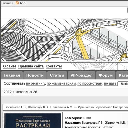
Главная
|
RSS
О сайте
Правила сайта
Контакты
Главная
Новости
Статьи
VIP-раздел
Форум
Ката
Сортировать
по рейтингу
,
по комментариям
,
по просмотрам
,
по дате
2012
»
Февраль
»
26
Васильева Г.В., Житорчук К.В., Павелкина А.М. — Франческо Бартоломео Растрелли
Категория:
Книги
Название:
Васильева Г.В., Житорчук К.В.
Архитектурные проекты. Каталог