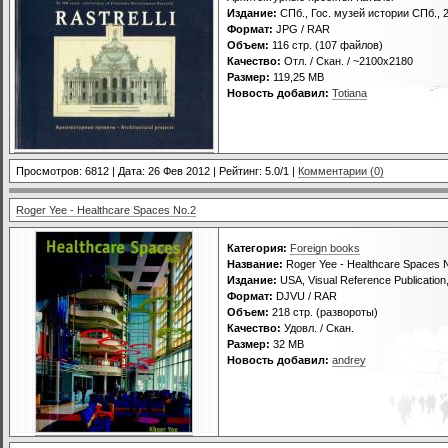
Издание:
СПб., Гос. музей истории СПб., 
Формат:
JPG / RAR
Объем:
116 стр. (107 файлов)
Качество:
Отл. / Скан. / ~2100х2180
Размер:
119,25 МB
Новость добавил:
Totiana
Просмотров: 6812 | Дата:
26 Фев 2012
| Рейтинг: 5.0/1 |
Комментарии (0)
Roger Yee - Healthcare Spaces No.2
Категория:
Foreign books
Название:
Roger Yee - Healthcare Spaces 
Издание:
USA, Visual Reference Publication
Формат:
DJVU / RAR
Объем:
218 стр. (развороты)
Качество:
Удовл. / Скан.
Размер:
32 MB
Новость добавил:
andrey