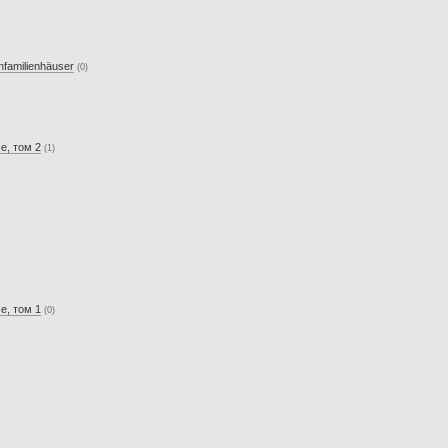
nfamilienhäuser
(0)
se, том 2
(1)
se, том 1
(0)