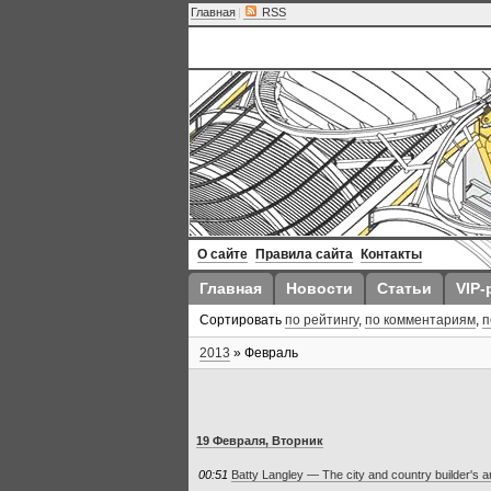
Главная
|
RSS
О сайте
Правила сайта
Контакты
Главная
Новости
Статьи
VIP-
Сортировать
по рейтингу
,
по комментариям
,
п
2013
»
Февраль
19 Февраля, Вторник
00:51
Batty Langley — The city and country builder's 