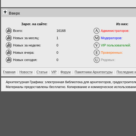
Вверх
Зарег. на сайте:
Из них:
Всего:
16168
Администраторов:
Новых за месяц:
1
Модераторов:
Новых за неделю:
0
VIP пользователей:
Новых вчера:
0
Проверенных:
Новых сегодня:
0
Рядовых:
Главная
|
Новости
|
Статьи
|
VIP
|
Форум
|
Памятники Архитектуры
|
Последние 
Архитектурная Графика: электронная библиотека для архитекторов, градостроител
Материалы предоставлены бесплатно. Копирование и коммерческое использовани