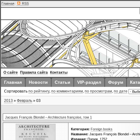
Главная
|
RSS
О сайте
Правила сайта
Контакты
Главная
Новости
Статьи
VIP-раздел
Форум
Ката
Сортировать
по рейтингу
,
по комментариям
,
по просмотрам
,
по дате
2013
»
Февраль
»
03
Jacques François Blondel – Architecture françoise, том 1
Категория:
Foreign books
Название:
Jacques François Blondel – Archi
Издание:
Париж, 1752