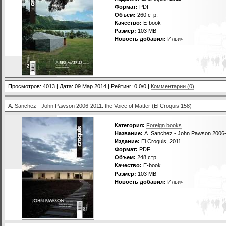
Формат:
PDF
Объем:
260 стр.
Качество:
E-book
Размер:
103 MB
Новость добавил:
Ильич
Просмотров: 4013 | Дата:
09 Мар 2014
| Рейтинг: 0.0/0 |
Комментарии (0)
A. Sanchez - John Pawson 2006-2011: the Voice of Matter (El Croquis 158)
Категория:
Foreign books
Название:
A. Sanchez - John Pawson 2006-20
Издание:
El Croquis, 2011
Формат:
PDF
Объем:
248 стр.
Качество:
E-book
Размер:
103 MB
Новость добавил:
Ильич