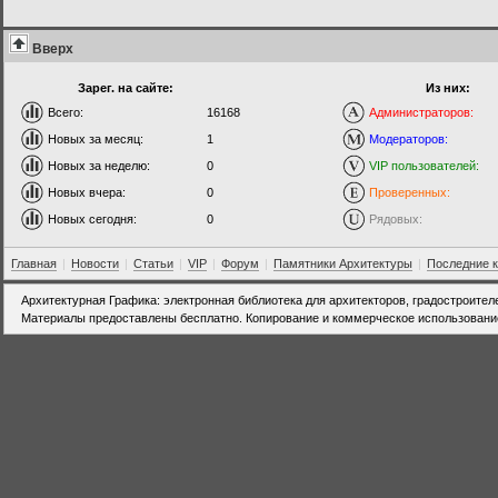
Вверх
Зарег. на сайте:
Из них:
Всего:
16168
Администраторов:
Новых за месяц:
1
Модераторов:
Новых за неделю:
0
VIP пользователей:
Новых вчера:
0
Проверенных:
Новых сегодня:
0
Рядовых:
Главная
|
Новости
|
Статьи
|
VIP
|
Форум
|
Памятники Архитектуры
|
Последние 
Архитектурная Графика: электронная библиотека для архитекторов, градостроител
Материалы предоставлены бесплатно. Копирование и коммерческое использовани