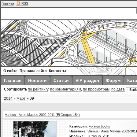
Главная
|
RSS
О сайте
Правила сайта
Контакты
Главная
Новости
Статьи
VIP-раздел
Форум
Ката
Сортировать
по рейтингу
,
по комментариям
,
по просмотрам
,
по дате
2014
»
Март
»
09
Various - Aires Mateus 2002-2011 (El Croquis 154)
Категория:
Foreign books
Название:
Various - Aires Mateus 2002-2011
Издание:
El Croquis, 2011