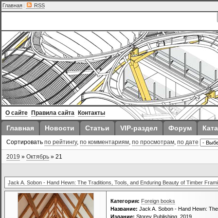
Главная
|
RSS
О сайте
Правила сайта
Контакты
Главная
Новости
Статьи
VIP-раздел
Форум
Ката
Сортировать
по рейтингу
,
по комментариям
,
по просмотрам
,
по дате
2019
»
Октябрь
»
21
Jack A. Sobon - Hand Hewn: The Traditions, Tools, and Enduring Beauty of Timber Fram
Категория:
Foreign books
Название:
Jack A. Sobon - Hand Hewn: The T
Издание:
Storey Publishing, 2019