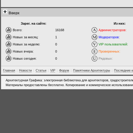
Вверх
Зарег. на сайте:
Из них:
Всего:
16168
Администраторов:
Новых за месяц:
1
Модераторов:
Новых за неделю:
0
VIP пользователей:
Новых вчера:
0
Проверенных:
Новых сегодня:
0
Рядовых:
Главная
|
Новости
|
Статьи
|
VIP
|
Форум
|
Памятники Архитектуры
|
Последние 
Архитектурная Графика: электронная библиотека для архитекторов, градостроител
Материалы предоставлены бесплатно. Копирование и коммерческое использовани