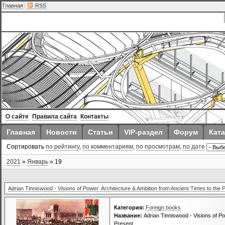
Главная
|
RSS
О сайте
Правила сайта
Контакты
Главная
Новости
Статьи
VIP-раздел
Форум
Ката
Сортировать
по рейтингу
,
по комментариям
,
по просмотрам
,
по дате
2021
»
Январь
»
19
Adrian Tinniswood - Visions of Power: Architecture & Ambition from Ancient Times to the 
Категория:
Foreign books
Название:
Adrian Tinniswood - Visions of Po
Present