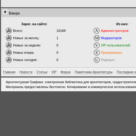
Вверх
Зарег. на сайте:
Из них:
Всего:
16168
Администраторов:
Новых за месяц:
1
Модераторов:
Новых за неделю:
0
VIP пользователей:
Новых вчера:
0
Проверенных:
Новых сегодня:
0
Рядовых:
Главная
|
Новости
|
Статьи
|
VIP
|
Форум
|
Памятники Архитектуры
|
Последние 
Архитектурная Графика: электронная библиотека для архитекторов, градостроител
Материалы предоставлены бесплатно. Копирование и коммерческое использовани