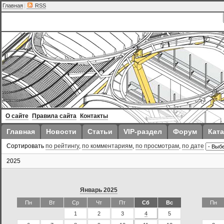
Главная
|
RSS
О сайте
Правила сайта
Контакты
Главная
Новости
Статьи
VIP-раздел
Форум
Ката
Сортировать
по рейтингу
,
по комментариям
,
по просмотрам
,
по дате
2025
Январь 2025
Пн
Вт
Ср
Чт
Пт
Сб
Вс
Пн
1
2
3
4
5