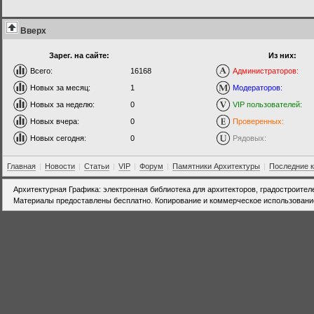
Вверх
Зарег. на сайте:
Из них:
Всего:
16168
Администраторов:
Новых за месяц:
1
Модераторов:
Новых за неделю:
0
VIP пользователей:
Новых вчера:
0
Проверенных:
Новых сегодня:
0
Рядовых:
Главная
|
Новости
|
Статьи
|
VIP
|
Форум
|
Памятники Архитектуры
|
Последние 
Архитектурная Графика: электронная библиотека для архитекторов, градостроител
Материалы предоставлены бесплатно. Копирование и коммерческое использовани