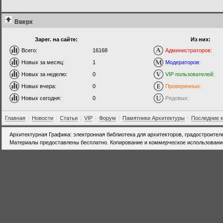
Вверх
Зарег. на сайте:
Из них:
Всего:
16168
Администраторов:
Новых за месяц:
1
Модераторов:
Новых за неделю:
0
VIP пользователей:
Новых вчера:
0
Проверенных:
Новых сегодня:
0
Рядовых:
Главная
|
Новости
|
Статьи
|
VIP
|
Форум
|
Памятники Архитектуры
|
Последние 
Архитектурная Графика: электронная библиотека для архитекторов, градостроител
Материалы предоставлены бесплатно. Копирование и коммерческое использовани