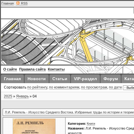
Главная
|
RSS
О сайте
Правила сайта
Контакты
Главная
Новости
Статьи
VIP-раздел
Форум
Ката
Сортировать
по рейтингу
,
по комментариям
,
по просмотрам
,
по дате
2025
»
Январь
»
04
Л.И. Ремпель - Искусство Среднего Востока. Избранные труды по истории и теории
Категория:
Книги
Название:
Л.И. Ремпель - Искусство Сред
искусств