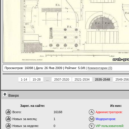
Просмотров: 16098 | Дата:
26 Янв 2009
| Рейтинг: 5.0/8 |
Комментарии (0)
1-14
15-28
...
2507-2520
2521-2534
2535-2548
2549-256
Вверх
Зарег. на сайте:
Из них:
Всего:
16168
Администраторов:
Новых за месяц:
1
Модераторов:
Новых за неделю:
0
VIP пользователей: