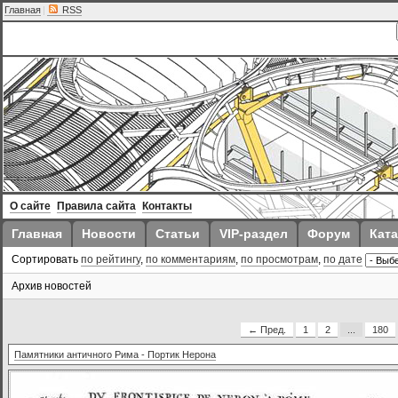
Главная
|
RSS
О сайте
Правила сайта
Контакты
Главная
Новости
Статьи
VIP-раздел
Форум
Ката
Сортировать
по рейтингу
,
по комментариям
,
по просмотрам
,
по дате
Архив новостей
← Пред.
1
2
...
180
Памятники античного Рима - Портик Нерона