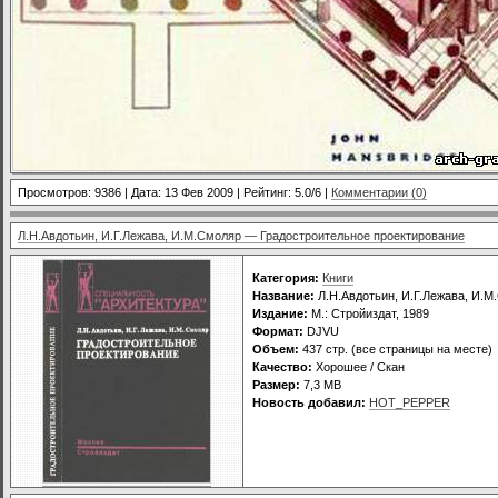
Просмотров: 9386 | Дата:
13 Фев 2009
| Рейтинг: 5.0/6 |
Комментарии (0)
Л.Н.Авдотьин, И.Г.Лежава, И.М.Смоляр — Градостроительное проектирование
Категория:
Книги
Название:
Л.Н.Авдотьин, И.Г.Лежава, И.
Издание:
М.: Стройиздат, 1989
Формат:
DJVU
Объем:
437 стр. (все страницы на месте)
Качество:
Хорошее / Скан
Размер:
7,3 MB
Новость добавил:
HOT_PEPPER