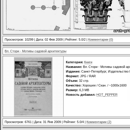
Просмотров: 10299 | Дата:
02 Фев 2009
| Рейтинг: 5.0/2 |
Комментарии (0)
Вл. Стори - Мотивы садовой архитектуры
Категория:
Книги
Название:
Вл. Стори - Мотивы садовой ар
Издание:
Санкт-Петербург, Издательство 
Формат:
JPG / RAR
Объем:
32 стр.
Качество:
Хорошее / Скан. / ~1000x1600
Размер:
6,3 MB
Новость добавил:
HOT_PEPPER
Просмотров: 6761 | Дата:
31 Янв 2009
| Рейтинг: 5.0/4 |
Комментарии (2)