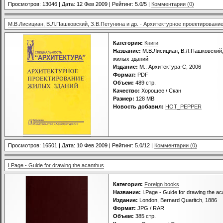
Просмотров: 13046 | Дата:
12 Фев 2009
| Рейтинг: 5.0/5 |
Комментарии (0)
М.В.Лисициан, В.Л.Пашковский, З.В.Петунина и др. - Архитектурное проектировани
Категория:
Книги
Название:
М.В.Лисициан, В.Л.Пашковский,
жилых зданий
Издание:
М.: Архитектура-С, 2006
Формат:
PDF
Объем:
489 стр.
Качество:
Хорошее / Скан
Размер:
128 MB
Новость добавил:
HOT_PEPPER
Просмотров: 16501 | Дата:
10 Фев 2009
| Рейтинг: 5.0/12 |
Комментарии (0)
I.Page - Guide for drawing the acanthus
Категория:
Foreign books
Название:
I.Page - Guide for drawing the a
Издание:
London, Bernard Quaritch, 1886
Формат:
JPG / RAR
Объем:
385 стр.