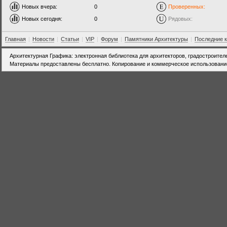
Новых вчера:
0
Проверенных:
Новых сегодня:
0
Рядовых:
Главная
|
Новости
|
Статьи
|
VIP
|
Форум
|
Памятники Архитектуры
|
Последние 
Архитектурная Графика: электронная библиотека для архитекторов, градостроител
Материалы предоставлены бесплатно. Копирование и коммерческое использовани