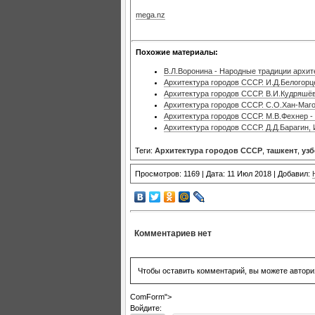
mega.nz
Похожие материалы:
В.Л.Воронина - Народные традиции архит
Архитектура городов СССР. И.Д.Белогорц
Архитектура городов СССР. В.И.Кудряшёв
Архитектура городов СССР. С.О.Хан-Маг
Архитектура городов СССР. М.В.Фехнер -
Архитектура городов СССР. Д.Д.Барагин,
Теги:
Архитектура городов СССР
,
ташкент
,
узб
Просмотров: 1169 | Дата: 11 Июл 2018 | Добавил:
Комментариев нет
Чтобы оставить комментарий, вы можете автори
ComForm">
Войдите: