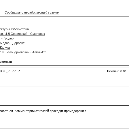
Сообщить о неработающей ссылке
ектуры Узбекистана
ев, И.Д.Софинский - Смоленск
 - Гродно
омедов - Дербент
 Калуга
 И.И.Белоцерковский - Алма-Ата
екистан
HOT_PEPPER
Рейтинг: 0.0/0
зоваться. Комментарии от гостей проходят премодерацию.