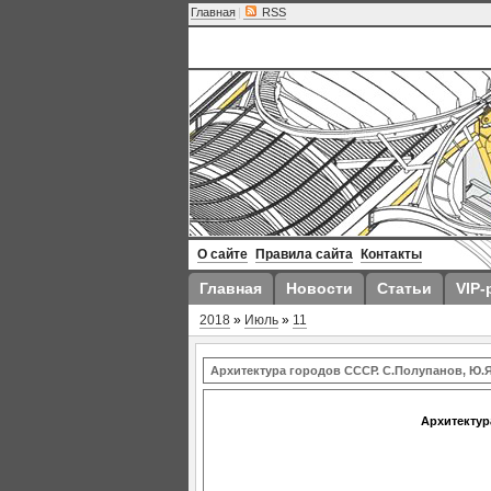
Главная
|
RSS
О сайте
Правила сайта
Контакты
Главная
Новости
Статьи
VIP-
2018
»
Июль
»
11
Архитектура городов СССР. С.Полупанов, Ю.
Архитектур