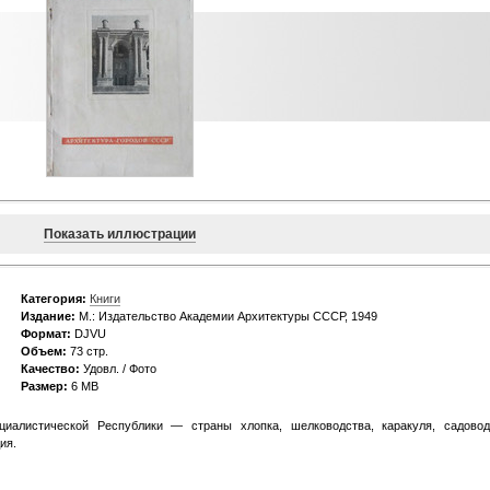
Показать иллюстрации
Категория:
Книги
Издание:
М.: Издательство Академии Архитектуры СССР, 1949
Формат:
DJVU
Объем:
73 стр.
Качество:
Удовл. / Фото
Размер:
6 MB
иалистической Республики — страны хлопка, шелководства, каракуля, садовод
ия.