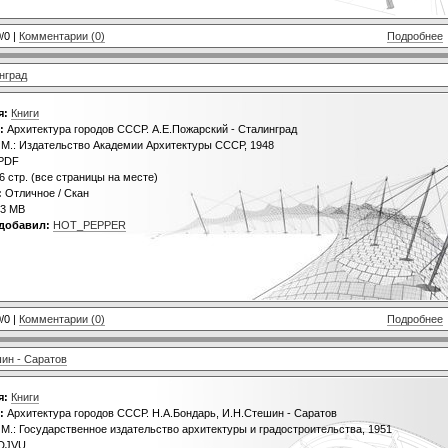
/0 |
Комментарии (0)
Подробнее
нград
я:
Книги
:
Архитектура городов СССР. А.Е.Пожарский - Сталинград
М.: Издательство Академии Архитектуры СССР, 1948
PDF
6 стр. (все страницы на месте)
:
Отличное / Скан
3 MB
добавил:
HOT_PEPPER
/0 |
Комментарии (0)
Подробнее
ин - Саратов
я:
Книги
:
Архитектура городов СССР. Н.А.Бондарь, И.Н.Стешин - Саратов
М.: Государственное издательство архитектуры и градостроительства, 1951
DJVU