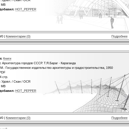
 MB
добавил:
HOT_PEPPER
0/0 |
Комментарии (0)
Подробнее
я:
Книги
:
Архитектура городов СССР. Т.Я.Бараг - Караганда
М.: Государственное издательство архитектуры и градостроительства, 1950
PDF
4 стр.
:
Удовл. / Скан / OCR
 MB
добавил:
HOT_PEPPER
0/0 |
Комментарии (0)
Подробнее