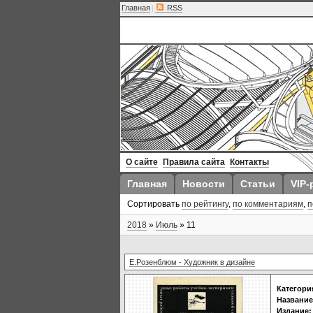
Главная
|
RSS
О сайте
Правила сайта
Контакты
Главная
Новости
Статьи
VIP-
Сортировать
по рейтингу
,
по комментариям
,
п
2018
»
Июль
»
11
Е.Розенблюм - Художник в дизайне
Категори
Название
Издание: