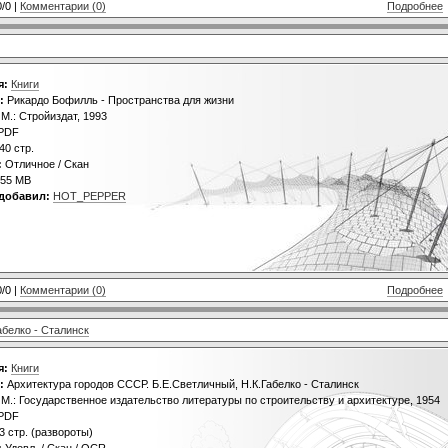
0/0 |
Комментарии (0)
Подробнее
я:
Книги
:
Рикардо Бофилль - Пространства для жизни
М.: Стройиздат, 1993
PDF
40 стр.
:
Отличное / Скан
55 MB
добавил:
HOT_PEPPER
0/0 |
Комментарии (0)
Подробнее
абелко - Сталинск
я:
Книги
:
Архитектура городов СССР. Б.Е.Светличный, Н.К.Габелко - Сталинск
М.: Государственное издательство литературы по строительству и архитектуре, 1954
PDF
3 стр. (развороты)
:
Удовл. / Скан / OCR