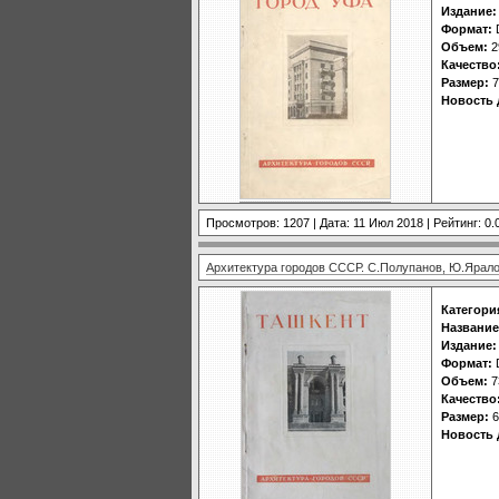
Издание:
Формат:
Объем:
2
Качество
Размер:
7
Новость 
Просмотров: 1207 | Дата:
11 Июл 2018
| Рейтинг: 0.
Архитектура городов СССР. С.Полупанов, Ю.Ярало
Категори
Название
Издание:
Формат:
Объем:
7
Качество
Размер:
6
Новость 