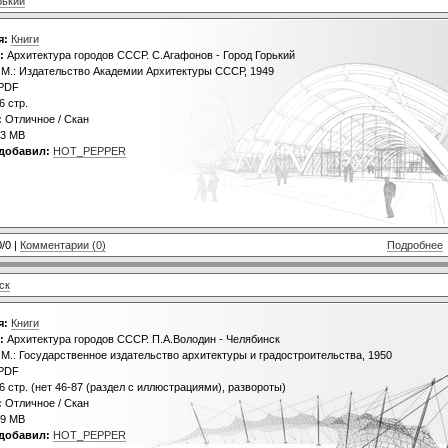
рький
я:
Книги
:
Архитектура городов СССР. С.Агафонов - Город Горький
М.: Издательство Академии Архитектуры СССР, 1949
PDF
6 стр.
:
Отличное / Скан
3 MB
добавил:
HOT_PEPPER
0/0 |
Комментарии (0)
Подробнее
ск
я:
Книги
:
Архитектура городов СССР. П.А.Володин - Челябинск
М.: Государственное издательство архитектуры и градостроительства, 1950
PDF
6 стр. (нет 46-87 (раздел с иллюстрациями), развороты)
:
Отличное / Скан
9 MB
добавил:
HOT_PEPPER