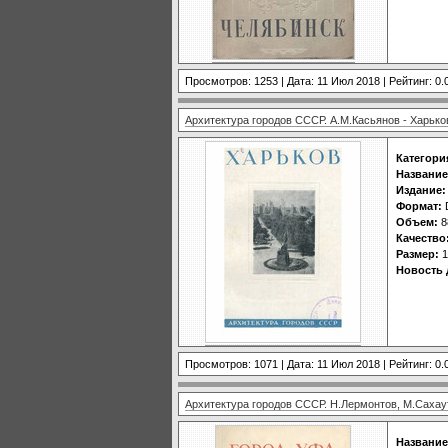
Просмотров: 1253 | Дата:
11 Июл 2018
| Рейтинг: 0.
Архитектура городов СССР. А.М.Касьянов - Харько
Категори
Название
Издание:
Формат:
Объем:
8
Качество
Размер:
1
Новость 
Просмотров: 1071 | Дата:
11 Июл 2018
| Рейтинг: 0.
Архитектура городов СССР. Н.Лермонтов, М.Сахау
Название