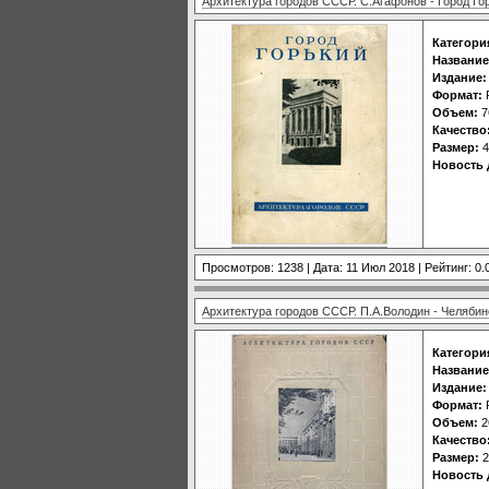
Архитектура городов СССР. С.Агафонов - Город Го
Категори
Название
Издание:
Формат:
Объем:
7
Качество
Размер:
4
Новость 
Просмотров: 1238 | Дата:
11 Июл 2018
| Рейтинг: 0.
Архитектура городов СССР. П.А.Володин - Челябин
Категори
Название
Издание:
Формат:
Объем:
2
Качество
Размер:
2
Новость 