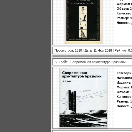
Формат:
Объем:
2
Качество
Размер:
9
Новость 
Просмотров: 1310 | Дата:
11 Июл 2018
| Рейтинг: 0.
В.Л.Хайт - Современная архитектура Бразилии
Категори
Название
Издание:
Формат:
Объем:
1
Качество
Размер:
1
Новость 