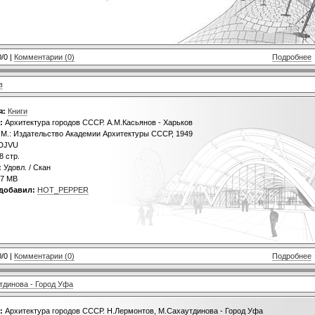
0/0 |
Комментарии (0)
Подробнее
в
я:
Книги
:
Архитектура городов СССР. А.М.Касьянов - Харьков
М.: Издательство Академии Архитектуры СССР, 1949
DJVU
8 стр.
:
Удовл. / Скан
7 MB
добавил:
HOT_PEPPER
0/0 |
Комментарии (0)
Подробнее
тдинова - Город Уфа
:
Архитектура городов СССР. Н.Лермонтов, М.Сахаутдинова - Город Уфа