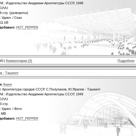
М.: Издательство Академии Архитектуры СССР, 1948
DJVU
9 стр. (развороты)
:
Удовл. / Скан
11 kB
добавил:
HOT_PEPPER
0/0 |
Комментарии (0)
Подробнее
в - Ташкент
я:
Книги
:
Архитектура городов СССР. С.Полупанов, Ю.Яралов - Ташкент
М.: Издательство Академии Архитектуры СССР, 1949
DJVU
3 стр.
:
Удовл. / Фото
 MB
добавил:
HOT_PEPPER