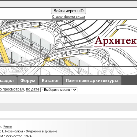
Войти через uID
Старая форма входа
раздел
Форум
Каталог
Памятники архитектуры
о просмотрам
,
по дате
я:
Книги
:
Е.Розенблюм - Художник в дизайне
М.: Искусство, 1974