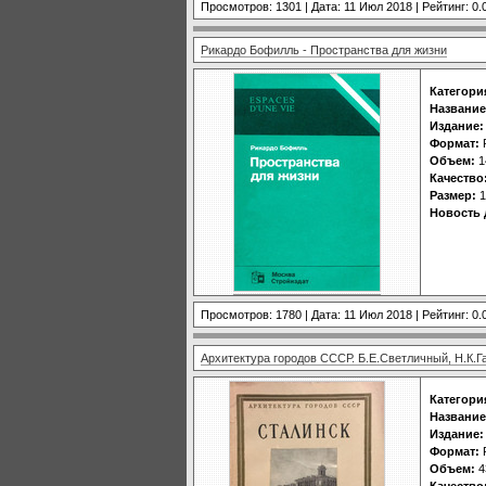
Просмотров: 1301 | Дата:
11 Июл 2018
| Рейтинг: 0.
Рикардо Бофилль - Пространства для жизни
Категори
Название
Издание:
Формат:
Объем:
1
Качество
Размер:
1
Новость 
Просмотров: 1780 | Дата:
11 Июл 2018
| Рейтинг: 0.
Архитектура городов СССР. Б.Е.Светличный, Н.К.Г
Категори
Название
Издание:
Формат:
Объем:
4
Качество