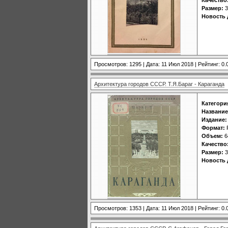
Размер:
3
Новость 
Просмотров: 1295 | Дата:
11 Июл 2018
| Рейтинг: 0.
Архитектура городов СССР. Т.Я.Бараг - Караганда
Категори
Название
Издание:
Формат:
Объем:
6
Качество
Размер:
3
Новость 
Просмотров: 1353 | Дата:
11 Июл 2018
| Рейтинг: 0.