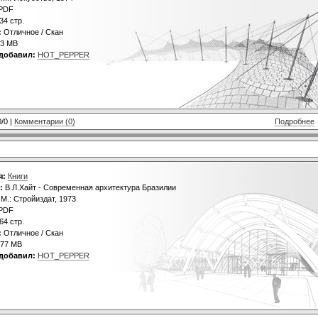
PDF
34 стр.
:
Отличное / Скан
3 MB
добавил:
HOT_PEPPER
0/0 |
Комментарии (0)
Подробнее
я:
Книги
:
В.Л.Хайт - Современная архитектура Бразилии
М.: Стройиздат, 1973
PDF
64 стр.
:
Отличное / Скан
77 MB
добавил:
HOT_PEPPER