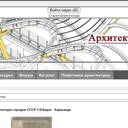
Войти через uID
Старая форма входа
раздел
Форум
Каталог
Памятники архитектуры
анда
тектура городов СССР. Т.Я.Бараг - Караганда