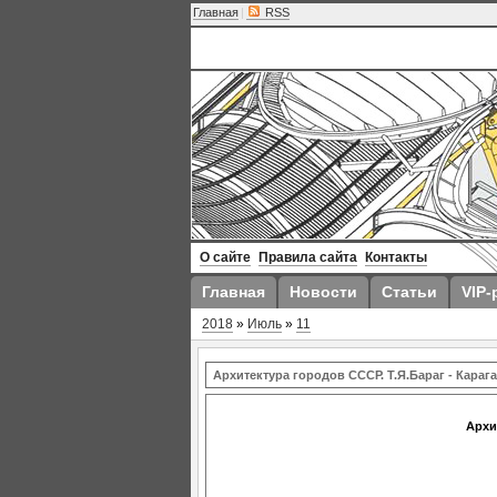
Главная
|
RSS
О сайте
Правила сайта
Контакты
Главная
Новости
Статьи
VIP-
2018
»
Июль
»
11
Архитектура городов СССР. Т.Я.Бараг - Караг
Архи