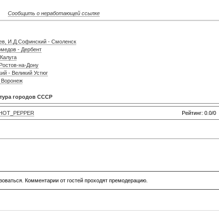
Сообщить о неработающей ссылке
ев, И.Д.Софинский - Смоленск
омедов - Дербент
 Калуга
 Ростов-на-Дону
ий - Великий Устюг
- Воронеж
тура городов СССР
HOT_PEPPER
Рейтинг: 0.0/0
зоваться. Комментарии от гостей проходят премодерацию.