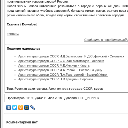
провинциальных городов царской России.
Новая жизнь начала интенсивно развиваться в городе с первых же дней Ок
предприятий, высших учебных заведений, больших жилых домов, разного рода л
резко изменило его облик, придав ему черты, свойственные советским городам.
Скачать / Download
mega.nz
Сообщить о неработающей 
Похожие материалы:
Архитектура городов СССР. И.Д.Белогорцев, И.Д.Софинский - Смоленск
Архитектура городов СССР. С.О.Хан-Магомедов - Дербент
Архитектура городов СССР. М.В.Фехнер - Калуга
Архитектура городов СССР. Я.А.Ребайн - Ростов-на-Дону
Архитектура городов СССР. П.А.Тельтевский - Великий Устюг
Архитектура городов СССР. Н.В.Троцкий - Воронеж
Теги:
Русская архитектура
,
Архитектура городов СССР
,
курск
Просмотров: 1119 | Дата: 11 Июл 2018 | Добавил:
HOT_PEPPER
Комментариев нет