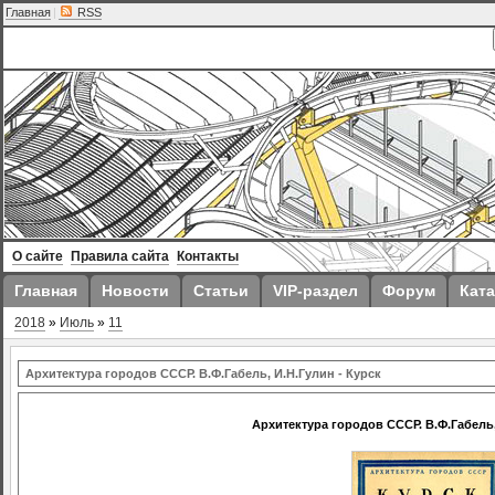
Главная
|
RSS
О сайте
Правила сайта
Контакты
Главная
Новости
Статьи
VIP-раздел
Форум
Ката
2018
»
Июль
»
11
Архитектура городов СССР. В.Ф.Габель, И.Н.Гулин - Курск
Архитектура городов СССР. В.Ф.Габель,