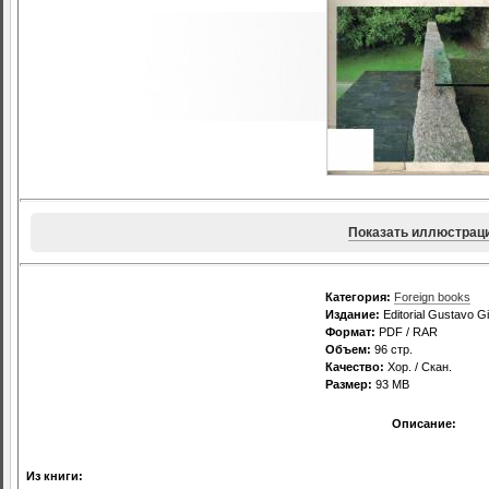
Показать иллюстрац
Категория:
Foreign books
Издание:
Editorial Gustavo Gi
Формат:
PDF / RAR
Объем:
96 стр.
Качество:
Хор. / Скан.
Размер:
93 МВ
Описание:
Из книги: