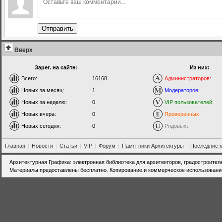
Отправить
Вверх
Зарег. на сайте:
Из них:
Всего:
16168
Администраторов:
Новых за месяц:
1
Модераторов:
Новых за неделю:
0
VIP пользователей:
Новых вчера:
0
Проверенных:
Новых сегодня:
0
Рядовых:
Главная
|
Новости
|
Статьи
|
VIP
|
Форум
|
Памятники Архитектуры
|
Последние 
Архитектурная Графика: электронная библиотека для архитекторов, градостроител
Материалы предоставлены бесплатно. Копирование и коммерческое использовани