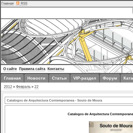
Главная
|
RSS
О сайте
Правила сайта
Контакты
Главная
Новости
Статьи
VIP-раздел
Форум
Ката
2012
»
Февраль
»
22
Catalogos de Arquitectura Contemporanea - Souto de Moura
Catalogos de Arquitectura Contemporane