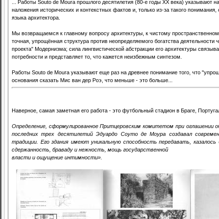
... Работы Souto de Moura прошлого десятилетия (80-е годы ХХ века) указывают н
наложения исторических и контекстных фактов и, только из-за такого понимания
языка архитектора.
Мы возвращаемся к главному вопросу архитектуры, к чистому пространственном
точная, упрощённая структура против неопределяемого богатства деятельности ч
проекта" Модернизма; сила лингвистической абстракции его архитектуры связыв
потребности и представляет то, что кажется неизбежным синтезом.
Работы Souto de Moura указывают еще раз на древнее понимание того, что "упр
основания сказать Мис ван дер Роэ, что меньше - это больше...
Наверное, самая заметная его работа - это футбольный стадион в Браге, Португа
Определение, сформулированное Притцеровским комитетом при оглашении обл
последних трех десятилетий Эдуардо Соуто де Моура создавал совреме
традиции. Его здания имеют уникальную способность передавать, казалось 
сдержанность, браваду и нежность, мощь государственной
власти и ощущение интимности».