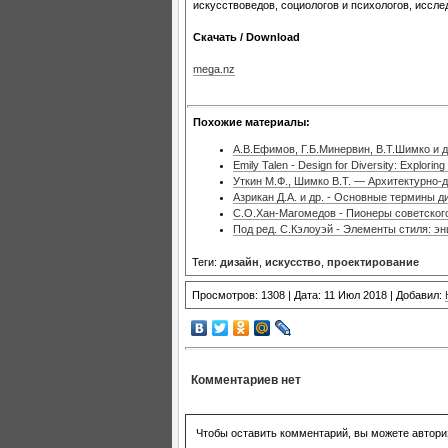
искусствоведов, социологов и психологов, иссл
Скачать / Download
mega.nz
Похожие материалы:
А.В.Ефимов, Г.Б.Минервин, В.Т.Шимко и д
Emily Talen - Design for Diversity: Explori
Уткин М.Ф., Шимко В.Т. — Архитектурно-
Азрикан Д.А. и др. - Основные термины д
С.О.Хан-Магомедов - Пионеры советског
Под ред. С.Кэлоуэй - Элементы стиля: э
Теги:
дизайн
,
искусство
,
проектирование
Просмотров: 1308 | Дата: 11 Июл 2018 | Добавил:
Комментариев нет
Чтобы оставить комментарий, вы можете автори