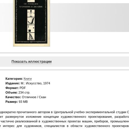
Показать иллюстрации
Категория:
Книги
Издание:
М.: Искусство, 1974
Формат:
PDF
Объем:
234 стр.
Качество:
Отличное / Скан
Размер:
93 MB
еоднократно прочитанного автором в Центральной учебно-экспериментальной студии 
т развернутое изложение концепции художественного проектирования, разработ
и частично реализованной в художественных проектах машин, приборов, промышлен
т интерес для художников, специалистов в области художественного проектиров