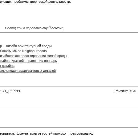
едующих проблемы творческой деятельности.
Сообщить о неработающей ссылке
р. - Дизайн архитектурной среды
ng Socially Mixed Neighbourhoods
дизайнерское проектирование жилой среды
изайна. Краткий справочник-словарь
о дизайна
нциклопедия архитектурных деталей
HOT_PEPPER
Рейтинг: 0.0/0
зоваться. Комментарии от гостей проходят премодерацию.