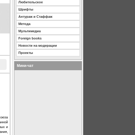
Любительское
Шрифты
Антураж и Стаффаж
Метода
Мультимедиа
Foreign books
Новости на модерации
Проекты
Мини-чат
Союза
анной
ных и
ания,