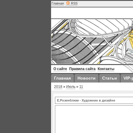
Главная
|
RSS
О сайте
Правила сайта
Контакты
Главная
Новости
Статьи
VIP-
2018
»
Июль
»
11
Е.Розенблюм - Художник в дизайне