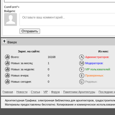
ComForm">
Войдите:
Отправить
Вверх
Зарег. на сайте:
Из них:
Всего:
16168
Администраторов:
Новых за месяц:
1
Модераторов:
Новых за неделю:
0
VIP пользователей:
Новых вчера:
0
Проверенных:
Новых сегодня:
0
Рядовых:
Главная
|
Новости
|
Статьи
|
VIP
|
Форум
|
Памятники Архитектуры
|
Последние 
Архитектурная Графика: электронная библиотека для архитекторов, градостроител
Материалы предоставлены бесплатно. Копирование и коммерческое использовани