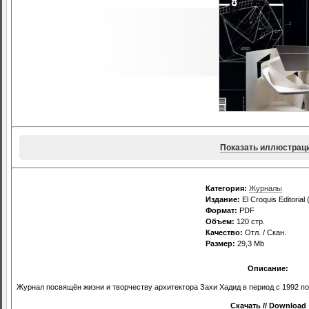
Показать иллюстрац
Категория:
Журналы
Издание:
El Croquis Editorial 
Формат:
PDF
Объем:
120 стр.
Качество:
Отл. / Скан.
Размер:
29,3 Mb
Описание:
Журнал посвящён жизни и творчеству архитектора Захи Хадид в период с 1992 по 
Скачать // Download